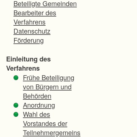
z
Beteiligte Gemeinden
u
Bearbeiter des
r
Verfahrens
U
Datenschutz
n
Förderung
t
e
Einleitung des
r
Verfahrens
s
Frühe Beteiligung
t
von Bürgern und
ü
Behörden
t
Anordnung
z
Wahl des
u
Vorstandes der
n
Teilnehmergemeins