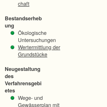
g
chaft
d
e
Bestandserheb
r
ung
S
Ökologische
t
Untersuchungen
r
Wertermittlung der
a
Grundstücke
ß
e
Neugestaltung
n
des
b
Verfahrensgebi
a
etes
u
Wege- und
m
Gewässerplan mit