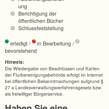
7
ung
9
Berichtigung der
1
öffentlichen Bücher
0
Schlussfeststellung
-
B
erledigt
/
in Bearbeitung
/
e
bevorstehend
s
e
Hinweis:
i
Die Wiedergabe von Beschlüssen und Karten
t
der Flurbereinigungsbehörde erfolgt im Internet
bei öffentlichen Bekanntmachungen aufgrund §
i
27 a Landesverwaltungsverfahrensgesetz bzw.
g
als freiwilliger Bürgerservice.
u
n
Haben Sie eine