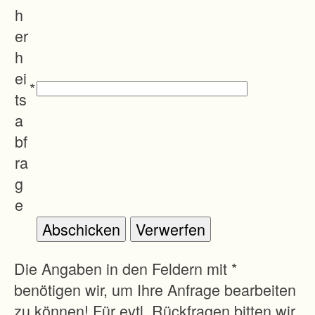
h
er
h
ei
*
ts
a
bf
ra
g
e
Die Angaben in den Feldern mit *
benötigen wir, um Ihre Anfrage bearbeiten
zu können! Für evtl. Rückfragen bitten wir