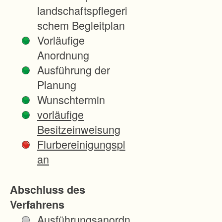
a
landschaftspflegeri
ß
schem Begleitplan
n
Vorläufige
a
Anordnung
h
Ausführung der
m
Planung
e
Wunschtermin
"
vorläufige
K
Besitzeinweisung
7
Flurbereinigungspl
9
an
0
5
Abschluss des
/
Verfahrens
K
Ausführungsanordn