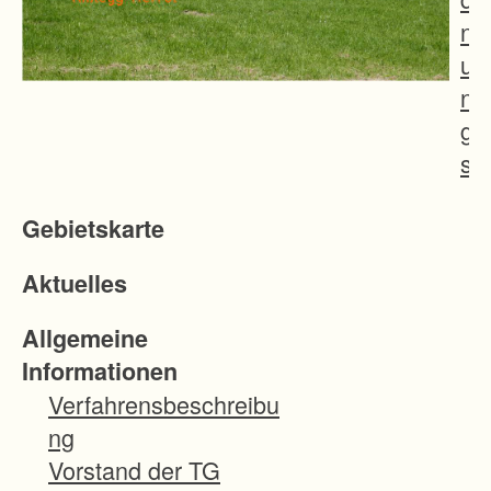
n
u
n
g
s
v
Gebietskarte
e
r
Aktuelles
f
a
Allgemeine
h
Informationen
r
Verfahrensbeschreibu
e
ng
n
Vorstand der TG