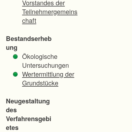
Vorstandes der
t
Teilnehmergemeins
l
chaft
i
c
Bestandserheb
h
ung
d
Ökologische
e
Untersuchungen
r
Wertermittlung der
S
Grundstücke
t
a
Neugestaltung
d
des
t
Verfahrensgebi
E
etes
p