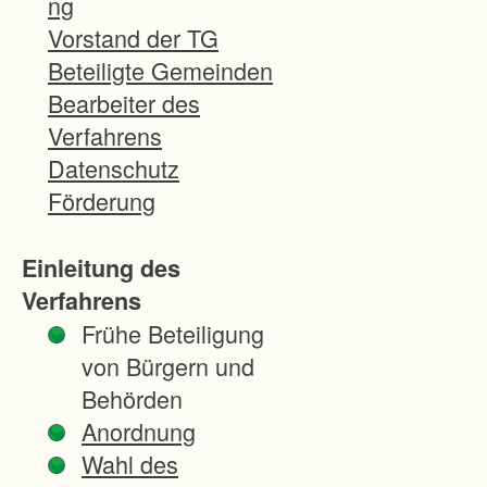
ng
b
Vorstand der TG
i
Beteiligte Gemeinden
e
Bearbeiter des
t
Verfahrens
l
Datenschutz
i
Förderung
e
g
Einleitung des
t
Verfahrens
n
Frühe Beteiligung
o
von Bürgern und
r
Behörden
d
Anordnung
ö
Wahl des
s