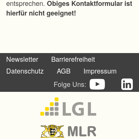
entsprechen.
Obiges Kontaktformular ist
t
hierfür nicht geeignet!
e
s
,
i
n
Newsletter
Barrierefreiheit
e
i
Datenschutz
AGB
Impressum
n
Folge Uns:
e
m
v
e
r
e