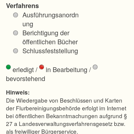
s
Verfahrens
t
Ausführungsanordn
l
ung
i
Berichtigung der
c
öffentlichen Bücher
h
Schlussfeststellung
d
e
erledigt
/
in Bearbeitung
/
s
bevorstehend
O
r
Hinweis:
t
Die Wiedergabe von Beschlüssen und Karten
s
der Flurbereinigungsbehörde erfolgt im Internet
bei öffentlichen Bekanntmachungen aufgrund §
t
27 a Landesverwaltungsverfahrensgesetz bzw.
e
als freiwilliger Bürgerservice.