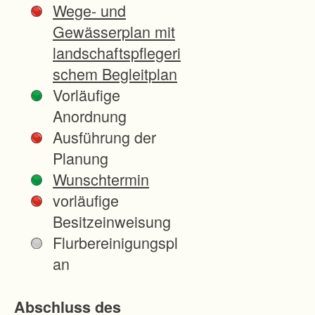
Wege- und
p
Gewässerplan mit
i
landschaftspflegeri
n
schem Begleitplan
g
Vorläufige
e
Anordnung
n
Ausführung der
u
Planung
n
Wunschtermin
d
vorläufige
s
Besitzeinweisung
ü
Flurbereinigungspl
d
an
w
e
Abschluss des