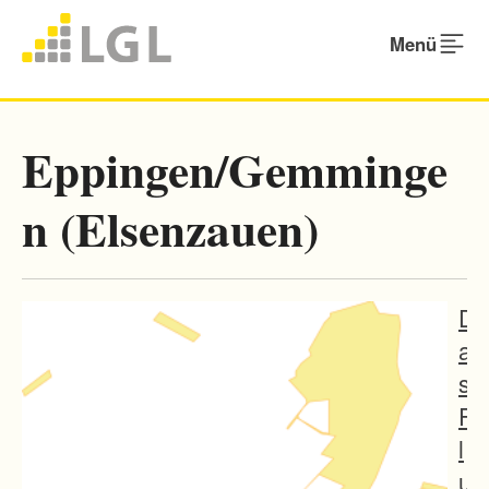
Menü
Eppingen/Gemminge
n (Elsenzauen)
D
a
s
F
l
u