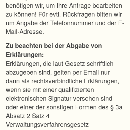
i
benötigen wir, um Ihre Anfrage bearbeiten
l
zu können! Für evtl. Rückfragen bitten wir
b
um Angabe der Telefonnummer und der E-
r
Mail-Adresse.
o
Zu beachten bei der Abgabe von
n
Erklärungen:
n
Erklärungen, die laut Gesetz schriftlich
.
abzugeben sind, gelten per Email nur
dann als rechtsverbindliche Erklärungen,
Z
wenn sie mit einer qualifizierten
i
elektronischen Signatur versehen sind
e
oder einer der sonstigen Formen des § 3a
l
Absatz 2 Satz 4
i
Verwaltungsverfahrensgesetz
s