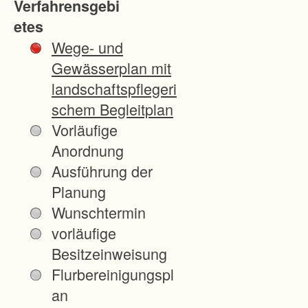
Verfahrensgebi
e
etes
i
Wege- und
h
Gewässerplan mit
i
landschaftspflegeri
n
schem Begleitplan
g
Vorläufige
e
Anordnung
n
Ausführung der
u
Planung
n
Wunschtermin
d
vorläufige
A
Besitzeinweisung
u
Flurbereinigungspl
r
an
i