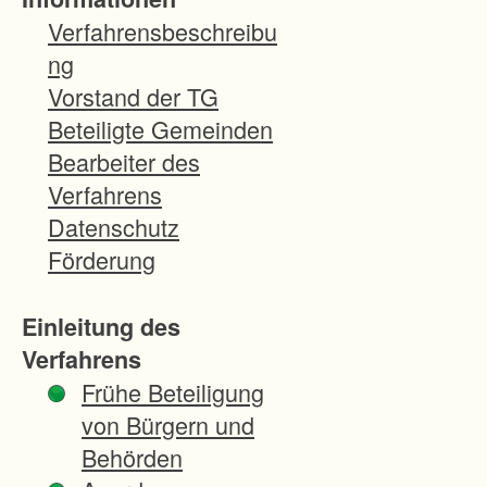
l
Verfahrensbeschreibu
i
ng
e
Vorstand der TG
g
Beteiligte Gemeinden
t
Bearbeiter des
z
Verfahrens
w
Datenschutz
i
Förderung
s
c
Einleitung des
h
Verfahrens
e
Frühe Beteiligung
n
von Bürgern und
d
Behörden
e