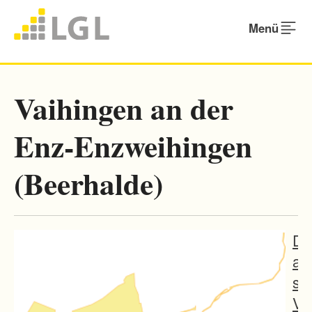
Menü
Vaihingen an der
Enz-Enzweihingen
(Beerhalde)
D
a
s
V