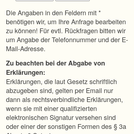
G
r
Die Angaben in den Feldern mit *
ü
benötigen wir, um Ihre Anfrage bearbeiten
n
zu können! Für evtl. Rückfragen bitten wir
l
um Angabe der Telefonnummer und der E-
a
Mail-Adresse.
n
Zu beachten bei der Abgabe von
d
Erklärungen:
n
Erklärungen, die laut Gesetz schriftlich
u
abzugeben sind, gelten per Email nur
t
dann als rechtsverbindliche Erklärungen,
z
wenn sie mit einer qualifizierten
u
elektronischen Signatur versehen sind
n
oder einer der sonstigen Formen des § 3a
g