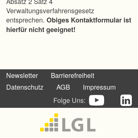
Absatz 2 Satz 4
.
Verwaltungsverfahrensgesetz
A
entsprechen.
Obiges Kontaktformular ist
l
hierfür nicht geeignet!
s
G
e
w
ä
Newsletter
Barrierefreiheit
s
s
Datenschutz
AGB
Impressum
e
Folge Uns:
r
b
e
f