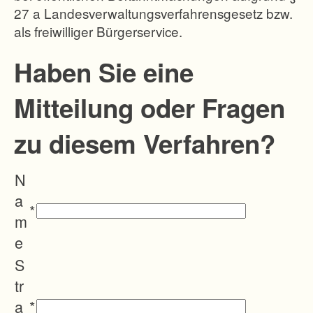
27 a Landesverwaltungsverfahrensgesetz bzw.
h
als freiwilliger Bürgerservice.
g
l
Haben Sie eine
i
Mitteilung oder Fragen
e
d
zu diesem Verfahren?
e
r
N
t
a
s
*
m
i
e
c
S
h
tr
i
a
*
n