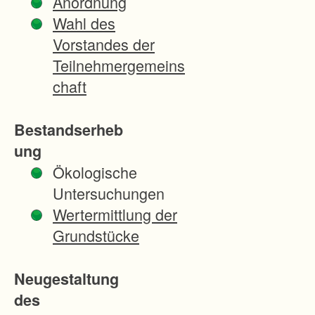
Anordnung
n
Wahl des
O
Vorstandes der
r
Teilnehmergemeins
t
chaft
s
t
Bestandserheb
e
ung
i
Ökologische
l
Untersuchungen
e
Wertermittlung der
n
Grundstücke
E
n
Neugestaltung
z
des
w