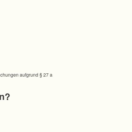
achungen aufgrund § 27 a
en?