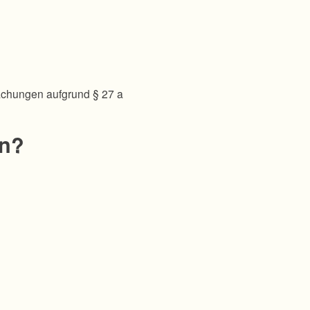
achungen aufgrund § 27 a
en?