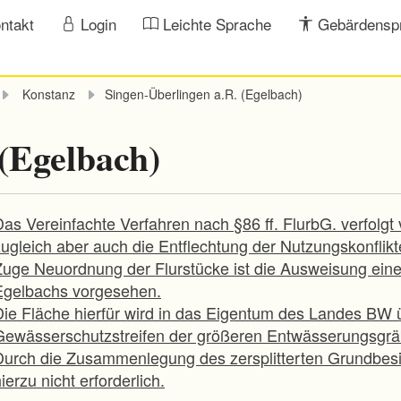
ntakt
Login
Leichte Sprache
Gebärdensp
Konstanz
Singen-Überlingen a.R. (Egelbach)
 (Egelbach)
Das Vereinfachte Verfahren nach §86 ff. FlurbG. verfolg
zugleich aber auch die Entflechtung der Nutzungskonflik
Zuge Neuordnung der Flurstücke ist die Ausweisung eine
Egelbachs vorgesehen.
Die Fläche hierfür wird in das Eigentum des Landes BW ü
Gewässerschutzstreifen der größeren Entwässerungsgräb
Durch die Zusammenlegung des zersplitterten Grundbesit
ierzu nicht erforderlich.