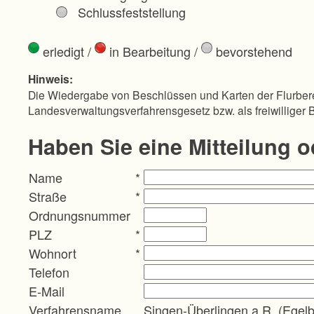
Schlussfeststellung
erledigt
/
in Bearbeitung
/
bevorstehend
Hinweis:
Die Wiedergabe von Beschlüssen und Karten der Flurbere
Landesverwaltungsverfahrensgesetz bzw. als freiwilliger 
Haben Sie eine Mitteilung 
Name
*
Straße
*
Ordnungsnummer
PLZ
*
Wohnort
*
Telefon
E-Mail
Verfahrensname
Singen-Überlingen a.R. (Egel