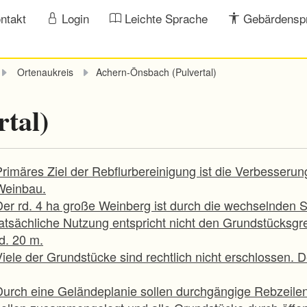
ntakt
Login
Leichte Sprache
Gebärdensp
Ortenaukreis
Achern-Önsbach (Pulvertal)
tal)
Primäres Ziel der Rebflurbereinigung ist die Verbesseru
Weinbau.
Der rd. 4 ha große Weinberg ist durch die wechselnden Se
tatsächliche Nutzung entspricht nicht den Grundstücksgr
d. 20 m.
iele der Grundstücke sind rechtlich nicht erschlossen. De
Durch eine Geländeplanie sollen durchgängige Rebzeilen