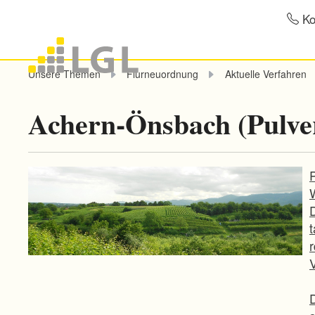
Ko
Unsere Themen
Flurneuordnung
Aktuelle Verfahren
Achern-Önsbach (Pulver
r
V