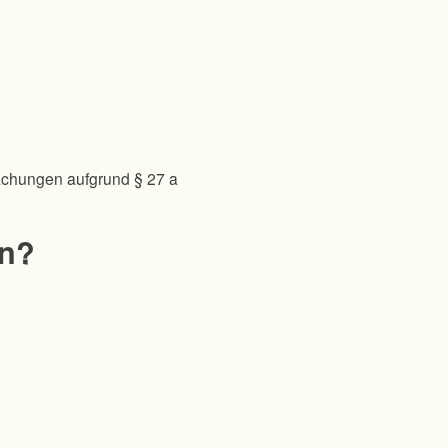
achungen aufgrund § 27 a
en?