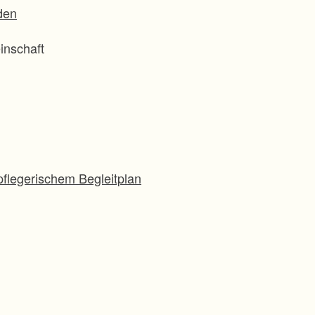
den
inschaft
flegerischem Begleitplan