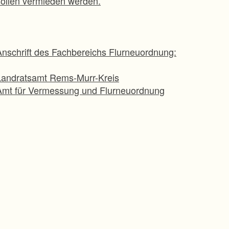
sollen vermieden werden.
Anschrift des Fachbereichs Flurneuordnung:
Landratsamt Rems-Murr-Kreis
Amt für Vermessung und Flurneuordnung
Winnender Straße 30/1
71334 Waiblingen