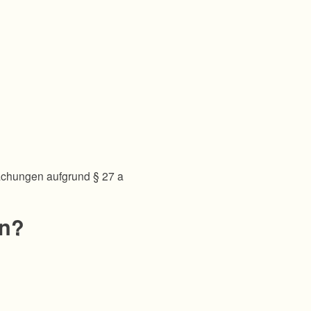
achungen aufgrund § 27 a
en?