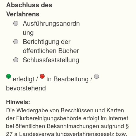
Abschluss des
t
Verfahrens
i
Ausführungsanordn
g
ung
e
Berichtigung der
r
öffentlichen Bücher
h
Schlussfeststellung
a
l
erledigt
/
in Bearbeitung
/
t
bevorstehend
e
n
Hinweis:
w
Die Wiedergabe von Beschlüssen und Karten
e
der Flurbereinigungsbehörde erfolgt im Internet
bei öffentlichen Bekanntmachungen aufgrund §
r
27 a Landesverwaltungsverfahrensgesetz bzw.
d