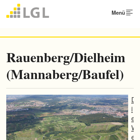
Menü
Rauenberg/Dielheim
(Mannaberg/Baufel)
D
i
e
W
e