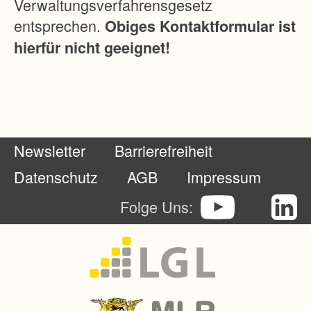
Verwaltungsverfahrensgesetz
l
entsprechen.
Obiges Kontaktformular ist
i
hierfür nicht geeignet!
c
h
w
i
r
Newsletter
Barrierefreiheit
d
.
Datenschutz
AGB
Impressum
M
Folge Uns:
i
t
d
e
r