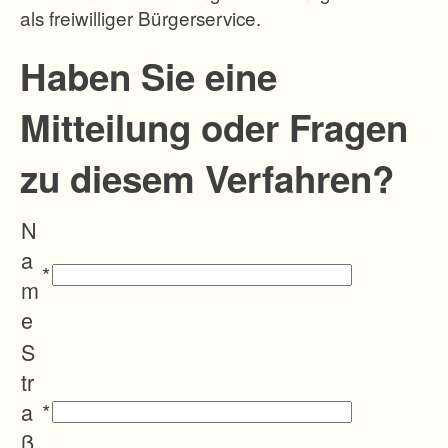
als freiwilliger Bürgerservice.
e
n
Haben Sie eine
.
Mitteilung oder Fragen
D
i
zu diesem Verfahren?
e
R
N
e
a
b
*
m
f
e
l
S
ä
tr
c
a
*
h
ß