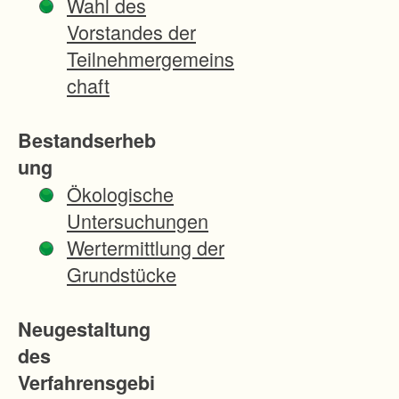
Wahl des
h
Vorstandes der
r
Teilnehmergemeins
e
chaft
m
t
Bestandserheb
y
ung
p
Ökologische
i
Untersuchungen
s
Wertermittlung der
c
Grundstücke
h
e
Neugestaltung
n
des
C
Verfahrensgebi
h