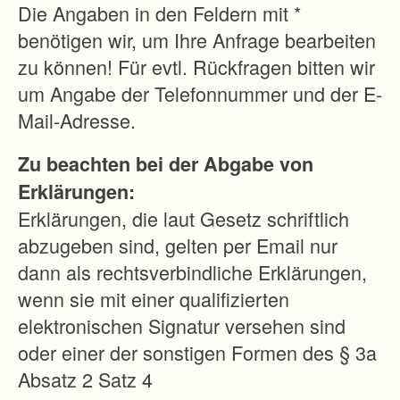
h
Die Angaben in den Feldern mit *
i
benötigen wir, um Ihre Anfrage bearbeiten
n
zu können! Für evtl. Rückfragen bitten wir
e
um Angabe der Telefonnummer und der E-
n
Mail-Adresse.
e
Zu beachten bei der Abgabe von
i
Erklärungen:
n
Erklärungen, die laut Gesetz schriftlich
s
abzugeben sind, gelten per Email nur
a
dann als rechtsverbindliche Erklärungen,
t
wenn sie mit einer qualifizierten
z
elektronischen Signatur versehen sind
m
oder einer der sonstigen Formen des § 3a
ö
Absatz 2 Satz 4
g