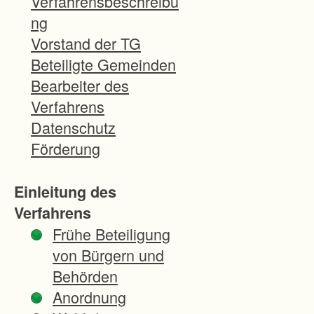
Verfahrensbeschreibu
d
ng
s
Vorstand der TG
c
Beteiligte Gemeinden
h
Bearbeiter des
a
Verfahrens
f
Datenschutz
t
Förderung
s
o
Einleitung des
l
Verfahrens
l
Frühe Beteiligung
m
von Bürgern und
i
Behörden
t
Anordnung
i