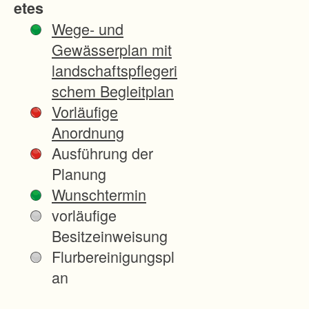
etes
a
Wege- und
r
Gewässerplan mit
a
landschaftspflegeri
k
schem Begleitplan
t
Vorläufige
e
Anordnung
r
Ausführung der
l
Planung
a
Wunschtermin
n
vorläufige
g
Besitzeinweisung
f
Flurbereinigungspl
r
an
i
s