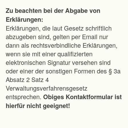
d
Zu beachten bei der Abgabe von
i
Erklärungen:
e
Erklärungen, die laut Gesetz schriftlich
V
abzugeben sind, gelten per Email nur
e
dann als rechtsverbindliche Erklärungen,
r
wenn sie mit einer qualifizierten
b
elektronischen Signatur versehen sind
e
oder einer der sonstigen Formen des § 3a
s
Absatz 2 Satz 4
s
Verwaltungsverfahrensgesetz
e
entsprechen.
Obiges Kontaktformular ist
r
hierfür nicht geeignet!
u
n
g