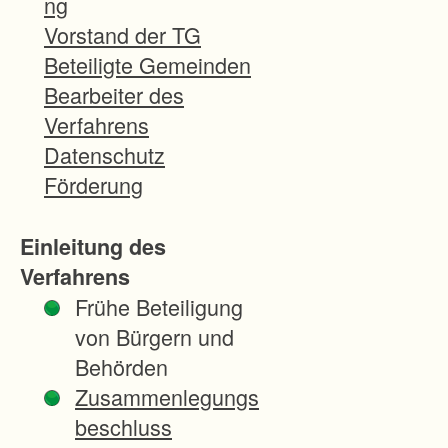
ng
e
Vorstand der TG
s
Beteiligte Gemeinden
s
Bearbeiter des
e
Verfahrens
r
Datenschutz
u
Förderung
n
g
Einleitung des
d
Verfahrens
e
Frühe Beteiligung
r
von Bürgern und
b
Behörden
e
Zusammenlegungs
t
beschluss
r