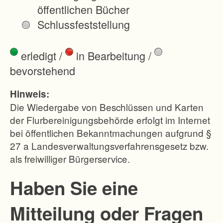
s
öffentlichen Bücher
s
Schlussfeststellung
e
d
erledigt
/
in Bearbeitung
/
e
bevorstehend
r
H
Hinweis:
ö
Die Wiedergabe von Beschlüssen und Karten
f
der Flurbereinigungsbehörde erfolgt im Internet
bei öffentlichen Bekanntmachungen aufgrund §
e
27 a Landesverwaltungsverfahrensgesetz bzw.
;
als freiwilliger Bürgerservice.
-
E
Haben Sie eine
r
Mitteilung oder Fragen
l