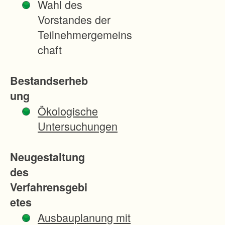
Wahl des
i
Vorstandes der
e
Teilnehmergemeins
b
chaft
s
w
Bestandserheb
i
ung
r
Ökologische
t
Untersuchungen
s
c
Neugestaltung
h
des
a
Verfahrensgebi
f
etes
t
Ausbauplanung mit
l