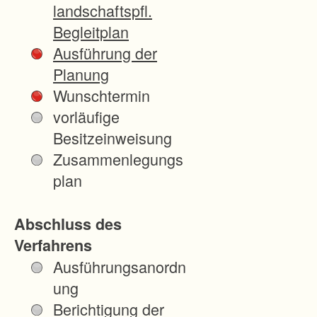
landschaftspfl.
i
Begleitplan
c
Ausführung der
h
Planung
e
Wunschtermin
n
vorläufige
V
Besitzeinweisung
e
Zusammenlegungs
r
plan
h
ä
Abschluss des
l
Verfahrens
t
Ausführungsanordn
n
ung
i
Berichtigung der