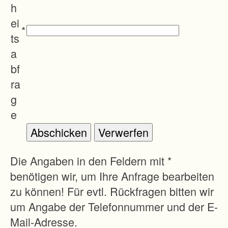
s
h
b
ei
*
e
ts
s
a
o
bf
n
ra
d
g
e
e
r
e
d
Die Angaben in den Feldern mit *
u
benötigen wir, um Ihre Anfrage bearbeiten
r
zu können! Für evtl. Rückfragen bitten wir
c
um Angabe der Telefonnummer und der E-
h
Mail-Adresse.