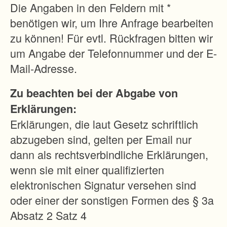
O
Die Angaben in den Feldern mit *
r
benötigen wir, um Ihre Anfrage bearbeiten
t
zu können! Für evtl. Rückfragen bitten wir
s
um Angabe der Telefonnummer und der E-
s
Mail-Adresse.
t
Zu beachten bei der Abgabe von
r
Erklärungen:
a
Erklärungen, die laut Gesetz schriftlich
ß
abzugeben sind, gelten per Email nur
e
dann als rechtsverbindliche Erklärungen,
(
wenn sie mit einer qualifizierten
a
elektronischen Signatur versehen sind
u
oder einer der sonstigen Formen des § 3a
c
Absatz 2 Satz 4
h