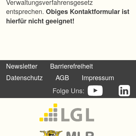
Verwaltungsverfahrensgesetz
m
entsprechen.
Obiges Kontaktformular ist
i
hierfür nicht geeignet!
t
H
i
l
f
Newsletter
Barrierefreiheit
e
v
Datenschutz
AGB
Impressum
o
Folge Uns:
n
B
o
d
e