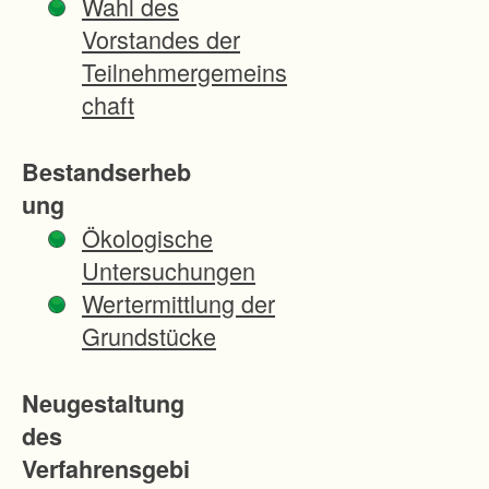
Wahl des
n
Vorstandes der
g
Teilnehmergemeins
d
chaft
e
r
Bestandserheb
F
ung
l
Ökologische
u
Untersuchungen
r
Wertermittlung der
s
Grundstücke
t
ü
Neugestaltung
c
des
k
Verfahrensgebi
s