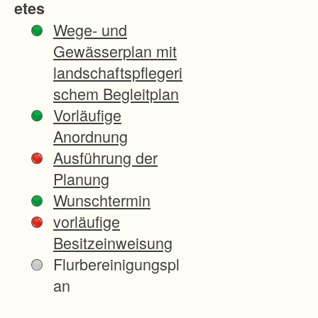
etes
f
Wege- und
o
Gewässerplan mit
r
landschaftspflegeri
m
schem Begleitplan
e
Vorläufige
n
Anordnung
u
Ausführung der
n
Planung
d
Wunschtermin
-
vorläufige
z
Besitzeinweisung
u
Flurbereinigungspl
s
an
c
h