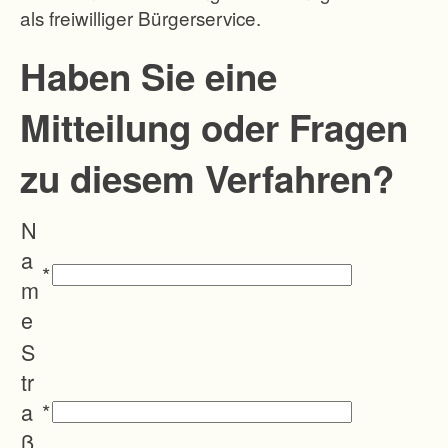
als freiwilliger Bürgerservice.
e
n
Haben Sie eine
l
Mitteilung oder Fragen
e
g
zu diesem Verfahren?
u
n
N
g
a
z
*
m
e
e
r
S
s
tr
p
a
*
l
ß