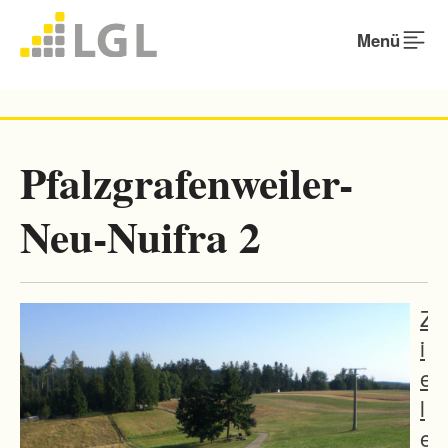
Menü
Pfalzgrafenweiler-
Neu-Nuifra 2
Z
i
e
l
e