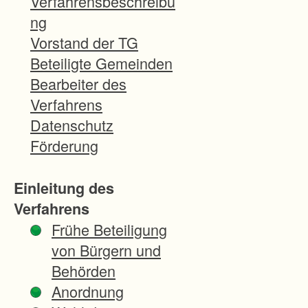
Verfahrensbeschreibu
n
ng
d
Vorstand der TG
d
Beteiligte Gemeinden
i
Bearbeiter des
e
Verfahrens
V
Datenschutz
e
Förderung
r
b
Einleitung des
e
Verfahrens
s
Frühe Beteiligung
s
von Bürgern und
e
Behörden
r
Anordnung
u