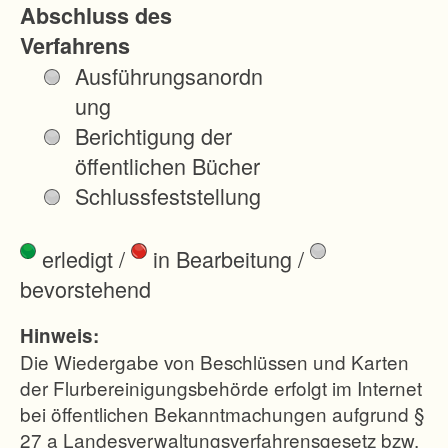
Abschluss des
n
Verfahrens
i
Ausführungsanordn
t
ung
t
Berichtigung der
e
öffentlichen Bücher
,
Schlussfeststellung
d
i
erledigt
/
in Bearbeitung
/
e
bevorstehend
Z
u
Hinweis:
s
Die Wiedergabe von Beschlüssen und Karten
a
der Flurbereinigungsbehörde erfolgt im Internet
bei öffentlichen Bekanntmachungen aufgrund §
m
27 a Landesverwaltungsverfahrensgesetz bzw.
m