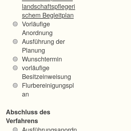
a
landschaftspflegeri
s
schem Begleitplan
t
Vorläufige
r
Anordnung
u
Ausführung der
k
Planung
t
Wunschtermin
u
vorläufige
r
Besitzeinweisung
e
Flurbereinigungspl
ll
an
e
n
Abschluss des
V
Verfahrens
e
Ausführungsanordn