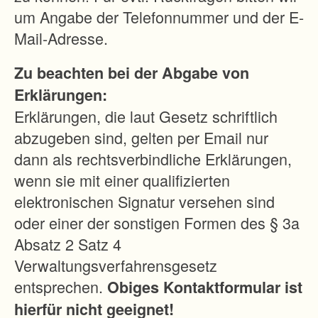
e
um Angabe der Telefonnummer und der E-
r
Mail-Adresse.
s
Zu beachten bei der Abgabe von
p
Erklärungen:
li
Erklärungen, die laut Gesetz schriftlich
tt
abzugeben sind, gelten per Email nur
e
dann als rechtsverbindliche Erklärungen,
r
wenn sie mit einer qualifizierten
t
elektronischen Signatur versehen sind
e
oder einer der sonstigen Formen des § 3a
n
Absatz 2 Satz 4
G
Verwaltungsverfahrensgesetz
r
entsprechen.
Obiges Kontaktformular ist
u
hierfür nicht geeignet!
n