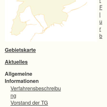
F
l
u
r
b
e
Gebietskarte
r
e
Aktuelles
i
n
Allgemeine
i
Informationen
g
Verfahrensbeschreibu
u
ng
n
Vorstand der TG