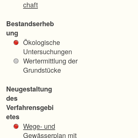
r
chaft
b
e
Bestandserheb
s
ung
s
Ökologische
e
Untersuchungen
r
Wertermittlung der
n
Grundstücke
d
e
Neugestaltung
r
des
i
Verfahrensgebi
n
etes
f
Wege- und
r
Gewässerplan mit