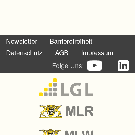
d
b
e
s
Newsletter
Barrierefreiheit
it
z
Datenschutz
AGB
Impressum
e
Folge Uns:
s
z
u
l
a
n
d
w