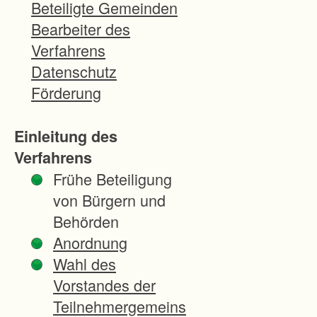
g
Beteiligte Gemeinden
N
Bearbeiter des
e
Verfahrens
u
Datenschutz
n
Förderung
k
ir
Einleitung des
c
Verfahrens
h
Frühe Beteiligung
e
von Bürgern und
n
Behörden
:
Anordnung
-
Wahl des
V
Vorstandes der
e
Teilnehmergemeins