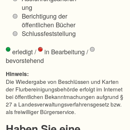
r
ung
h
Berichtigung der
ä
öffentlichen Bücher
lt
Schlussfeststellung
n
i
erledigt
/
in Bearbeitung
/
s
bevorstehend
s
e
Hinweis:
d
Die Wiedergabe von Beschlüssen und Karten
u
der Flurbereinigungsbehörde erfolgt im Internet
bei öffentlichen Bekanntmachungen aufgrund §
r
27 a Landesverwaltungsverfahrensgesetz bzw.
c
als freiwilliger Bürgerservice.
h
H
Haben Sie eine