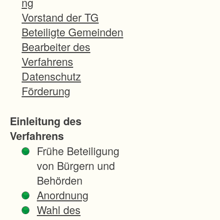
ng
n
Vorstand der TG
d
Beteiligte Gemeinden
e
Bearbeiter des
t
Verfahrens
s
Datenschutz
i
Förderung
c
h
Einleitung des
i
Verfahrens
m
Frühe Beteiligung
L
von Bürgern und
i
Behörden
m
Anordnung
p
Wahl des
u