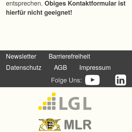
entsprechen.
Obiges Kontaktformular ist
h
hierfür nicht geeignet!
a
n
d
e
l
Newsletter
Barrierefreiheit
t
s
Datenschutz
AGB
Impressum
i
Folge Uns:
c
h
u
m
e
i