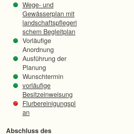
Wege- und
e
Gewässerplan mit
b
landschaftspflegeri
i
schem Begleitplan
e
Vorläufige
t
Anordnung
d
Ausführung der
e
Planung
r
Wunschtermin
G
vorläufige
e
Besitzeinweisung
m
Flurbereinigungspl
e
an
i
n
Abschluss des