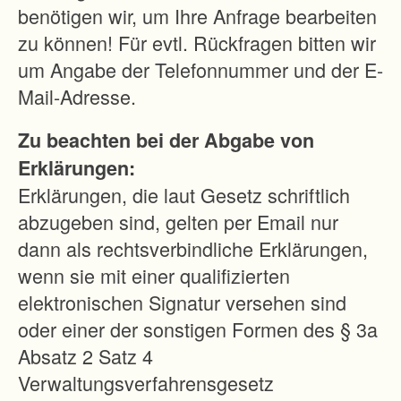
i
benötigen wir, um Ihre Anfrage bearbeiten
s
zu können! Für evtl. Rückfragen bitten wir
e
um Angabe der Telefonnummer und der E-
n
Mail-Adresse.
s
Zu beachten bei der Abgabe von
c
Erklärungen:
h
Erklärungen, die laut Gesetz schriftlich
m
abzugeben sind, gelten per Email nur
i
dann als rechtsverbindliche Erklärungen,
e
wenn sie mit einer qualifizierten
d
elektronischen Signatur versehen sind
e
oder einer der sonstigen Formen des § 3a
.
Absatz 2 Satz 4
E
Verwaltungsverfahrensgesetz
s