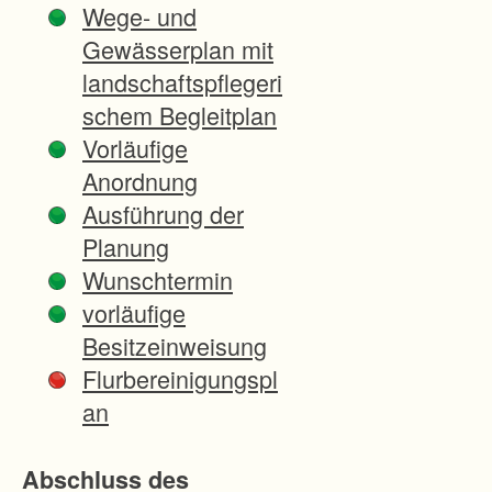
Wege- und
d
Gewässerplan mit
m
landschaftspflegeri
i
schem Begleitplan
t
Vorläufige
ö
Anordnung
f
Ausführung der
f
Planung
e
Wunschtermin
n
vorläufige
t
Besitzeinweisung
l
Flurbereinigungspl
i
an
c
h
Abschluss des