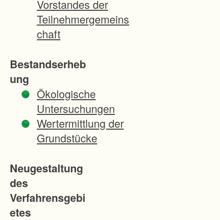
Vorstandes der
t
Teilnehmergemeins
n
chaft
u
r
Bestandserheb
u
ung
n
Ökologische
z
Untersuchungen
u
Wertermittlung der
r
Grundstücke
e
i
Neugestaltung
c
des
h
Verfahrensgebi
e
etes
n