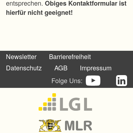
entsprechen.
Obiges Kontaktformular ist
h
hierfür nicht geeignet!
l
u
s
s
a
Newsletter
Barrierefreiheit
n
d
Datenschutz
AGB
Impressum
a
Folge Uns:
s
ö
f
f
e
n