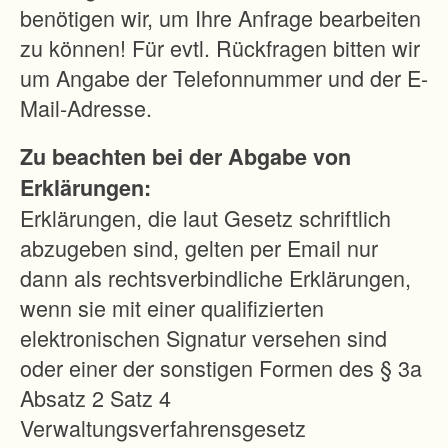
s
benötigen wir, um Ihre Anfrage bearbeiten
t
zu können! Für evtl. Rückfragen bitten wir
ü
um Angabe der Telefonnummer und der E-
c
Mail-Adresse.
k
Zu beachten bei der Abgabe von
e
Erklärungen:
e
Erklärungen, die laut Gesetz schriftlich
i
abzugeben sind, gelten per Email nur
n
dann als rechtsverbindliche Erklärungen,
e
wenn sie mit einer qualifizierten
n
elektronischen Signatur versehen sind
A
oder einer der sonstigen Formen des § 3a
n
Absatz 2 Satz 4
s
Verwaltungsverfahrensgesetz
c