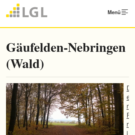
Menü
Gäufelden-Nebringen
(Wald)
D
e
r
P
r
i