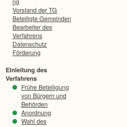
ng
d
Vorstand der TG
e
Beteiligte Gemeinden
n
Bearbeiter des
-
Verfahrens
N
Datenschutz
e
Förderung
b
r
Einleitung des
i
Verfahrens
n
Frühe Beteiligung
g
von Bürgern und
e
Behörden
n
Anordnung
i
Wahl des
s