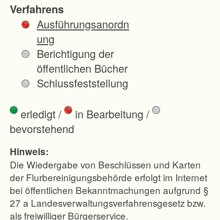
e
Verfahrens
n
Ausführungsanordn
W
ung
e
Berichtigung der
g
öffentlichen Bücher
e
Schlussfeststellung
n
e
erledigt
/
in Bearbeitung
/
r
bevorstehend
s
c
Hinweis:
h
Die Wiedergabe von Beschlüssen und Karten
l
der Flurbereinigungsbehörde erfolgt im Internet
bei öffentlichen Bekanntmachungen aufgrund §
o
27 a Landesverwaltungsverfahrensgesetz bzw.
s
als freiwilliger Bürgerservice.