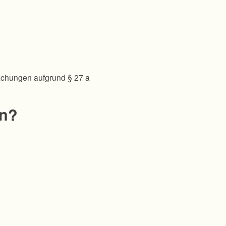
achungen aufgrund § 27 a
en?