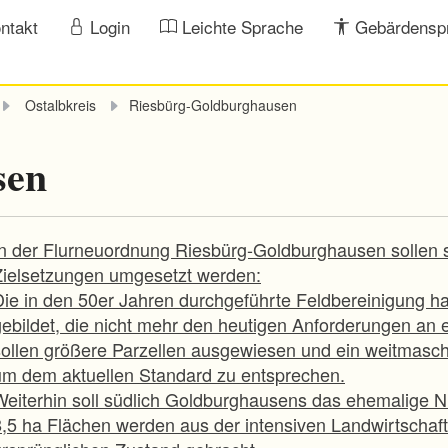
ntakt
Login
Leichte Sprache
Gebärdensp
Ostalbkreis
Riesbürg-Goldburghausen
sen
In der Flurneuordnung Riesbürg-Goldburghausen sollen s
Zielsetzungen umgesetzt werden:
Die in den 50er Jahren durchgeführte Feldbereinigung 
gebildet, die nicht mehr den heutigen Anforderungen an 
sollen größere Parzellen ausgewiesen und ein weitmasc
um dem aktuellen Standard zu entsprechen.
Weiterhin soll südlich Goldburghausens das ehemalige N
8,5 ha Flächen werden aus der intensiven Landwirtscha