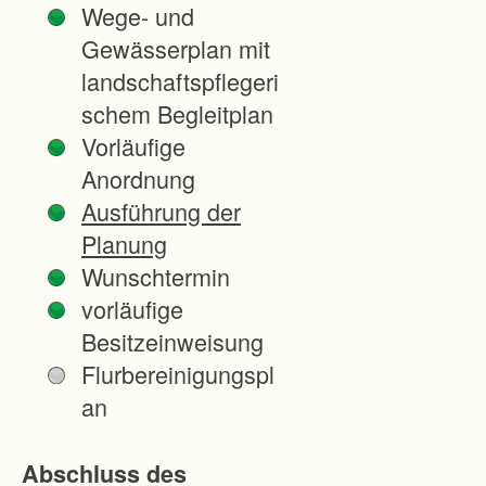
Wege- und
Steilh
Gewässerplan mit
eit
landschaftspflegeri
von
schem Begleitplan
35%
Vorläufige
so
Anordnung
gestal
Ausführung der
tet
Planung
werd
Wunschtermin
en,
vorläufige
dass
Besitzeinweisung
sie
Flurbereinigungspl
von
an
Weg
zu
Abschluss des