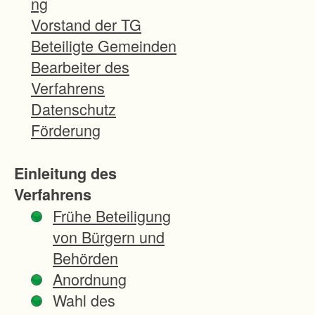
ng
ng
Vorstand der TG
erschl
Beteiligte Gemeinden
ossen
Bearbeiter des
, dass
Verfahrens
künfti
Datenschutz
g
Förderung
mode
rner
Einleitung des
Wein
Verfahrens
bau
Frühe Beteiligung
auf
von Bürgern und
rund
Behörden
8 ha
Anordnung
im
Wahl des
Direkt