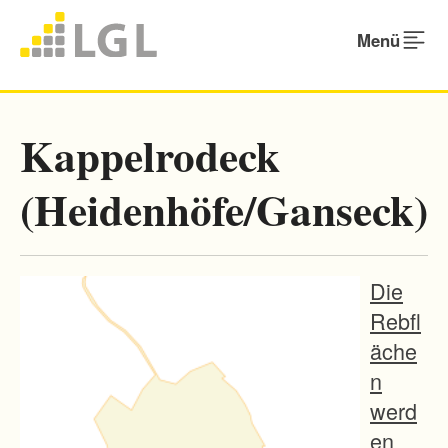
Menü
Kappelrodeck
(Heidenhöfe/Ganseck)
Die
Rebfl
äche
n
werd
en