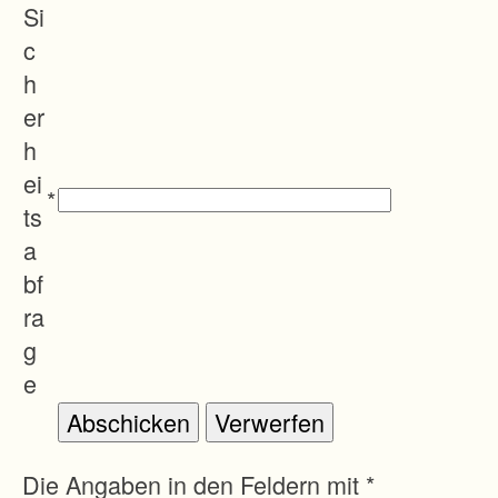
Si
c
h
er
h
ei
*
ts
a
bf
ra
g
e
Die Angaben in den Feldern mit *