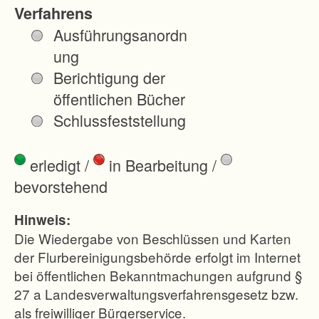
Weg
Verfahrens
in der
Ausführungsanordn
Hangl
ung
age
Berichtigung der
bewir
öffentlichen Bücher
tscha
Schlussfeststellung
ftet
werd
erledigt
/
in Bearbeitung
/
en
bevorstehend
könn
en.
Hinweis:
Die
Die Wiedergabe von Beschlüssen und Karten
Gesta
der Flurbereinigungsbehörde erfolgt im Internet
bei öffentlichen Bekanntmachungen aufgrund §
ltungs
27 a Landesverwaltungsverfahrensgesetz bzw.
maßn
als freiwilliger Bürgerservice.