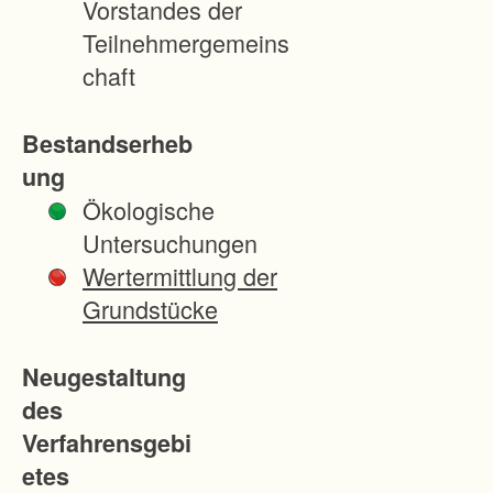
Vorstandes der
zug
Teilnehmergemeins
mögli
chaft
ch
sein
Bestandserheb
wird.
ung
Dies
Ökologische
gesch
Untersuchungen
ieht
Wertermittlung der
dadur
Grundstücke
ch,
dass
Neugestaltung
Lage
des
n bis
Verfahrensgebi
zu
etes
einer