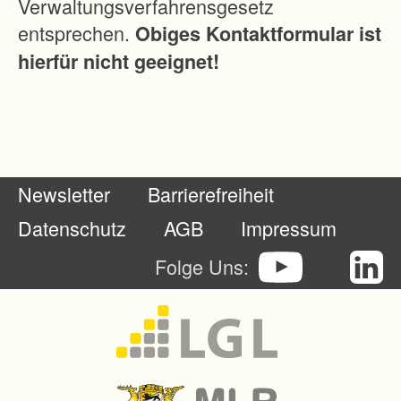
Verwaltungsverfahrensgesetz
d
entsprechen.
Obiges Kontaktformular ist
B
hierfür nicht geeignet!
o
d
e
n
s
Newsletter
Barrierefreiheit
c
h
Datenschutz
AGB
Impressum
u
Folge Uns:
t
z
.
-
E