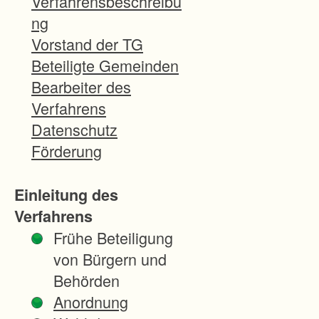
Verfahrensbeschreibu
b
ng
e
Vorstand der TG
s
Beteiligte Gemeinden
s
Bearbeiter des
e
Verfahrens
r
Datenschutz
u
Förderung
n
g
Einleitung des
d
Verfahrens
e
Frühe Beteiligung
r
von Bürgern und
l
Behörden
a
Anordnung
n