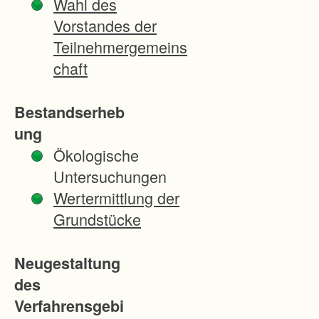
Wahl des
d
Vorstandes der
w
Teilnehmergemeins
i
chaft
r
t
Bestandserheb
s
ung
c
Ökologische
h
Untersuchungen
a
Wertermittlung der
f
Grundstücke
t
l
Neugestaltung
i
des
c
Verfahrensgebi
h