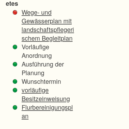
etes
e
Wege- und
n
Gewässerplan mit
B
landschaftspflegeri
e
schem Begleitplan
t
Vorläufige
r
Anordnung
i
Ausführung der
e
Planung
b
Wunschtermin
s
vorläufige
g
Besitzeinweisung
r
Flurbereinigungspl
u
an
n
d