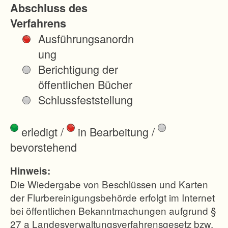
Abschluss des
l
Verfahrens
a
Ausführungsanordn
g
ung
e
Berichtigung der
n
öffentlichen Bücher
d
Schlussfeststellung
u
r
erledigt
/
in Bearbeitung
/
c
bevorstehend
h
S
Hinweis:
c
Die Wiedergabe von Beschlüssen und Karten
h
der Flurbereinigungsbehörde erfolgt im Internet
bei öffentlichen Bekanntmachungen aufgrund §
a
27 a Landesverwaltungsverfahrensgesetz bzw.
f