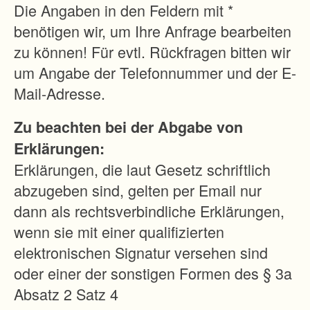
N
Die Angaben in den Feldern mit *
e
benötigen wir, um Ihre Anfrage bearbeiten
u
zu können! Für evtl. Rückfragen bitten wir
e
um Angabe der Telefonnummer und der E-
i
Mail-Adresse.
n
Zu beachten bei der Abgabe von
t
Erklärungen:
e
Erklärungen, die laut Gesetz schriftlich
i
abzugeben sind, gelten per Email nur
l
dann als rechtsverbindliche Erklärungen,
u
wenn sie mit einer qualifizierten
n
elektronischen Signatur versehen sind
g
oder einer der sonstigen Formen des § 3a
u
Absatz 2 Satz 4
n