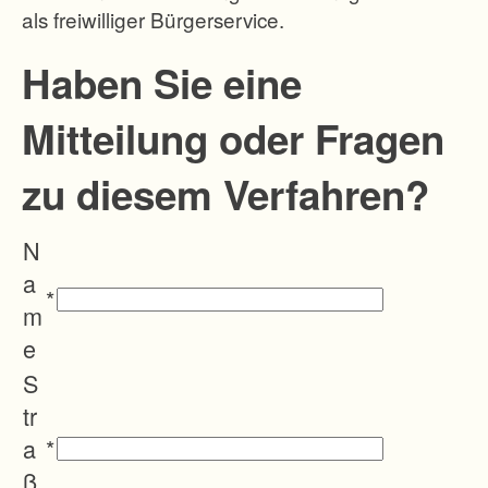
als freiwilliger Bürgerservice.
f
u
Haben Sie eine
n
Mitteilung oder Fragen
g
e
zu diesem Verfahren?
i
n
N
e
a
s
*
m
n
e
e
S
u
tr
z
a
*
e
ß