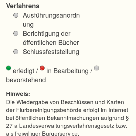
m
Verfahrens
a
Ausführungsanordn
r
ung
k
Berichtigung der
u
öffentlichen Bücher
n
Schlussfeststellung
g
B
erledigt
/
in Bearbeitung
/
ö
bevorstehend
h
r
Hinweis:
i
Die Wiedergabe von Beschlüssen und Karten
n
der Flurbereinigungsbehörde erfolgt im Internet
bei öffentlichen Bekanntmachungen aufgrund §
g
27 a Landesverwaltungsverfahrensgesetz bzw.
e
als freiwilliger Bürgerservice.