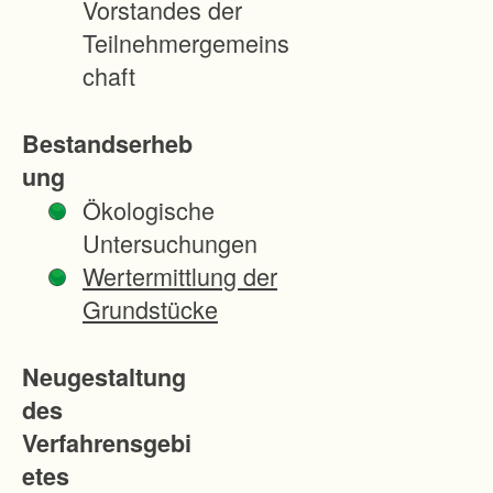
Vorstandes der
n
Teilnehmergemeins
d
chaft
e
r
Bestandserheb
S
ung
t
Ökologische
a
Untersuchungen
d
Wertermittlung der
t
Grundstücke
R
a
Neugestaltung
d
des
o
Verfahrensgebi
l
etes
f