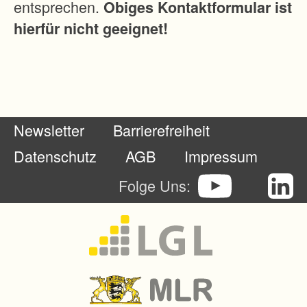
entsprechen.
Obiges Kontaktformular ist
e
hierfür nicht geeignet!
b
z
w
.
I
Newsletter
Barrierefreiheit
n
d
Datenschutz
AGB
Impressum
u
Folge Uns:
s
t
r
i
e
g