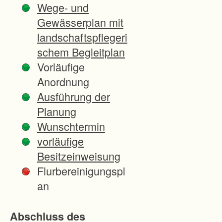
Wege- und
z
Gewässerplan mit
e
landschaftspflegeri
l
schem Begleitplan
l
Vorläufige
T
Anordnung
e
Ausführung der
i
Planung
l
Wunschtermin
e
vorläufige
d
Besitzeinweisung
e
Flurbereinigungspl
r
an
G
e
Abschluss des