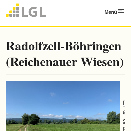
Menü
Radolfzell-Böhringen
(Reichenauer Wiesen)
D
a
s
F