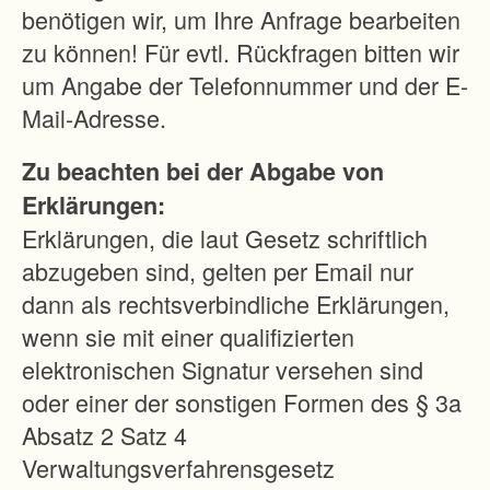
e
benötigen wir, um Ihre Anfrage bearbeiten
i
zu können! Für evtl. Rückfragen bitten wir
n
um Angabe der Telefonnummer und der E-
g
Mail-Adresse.
a
Zu beachten bei der Abgabe von
r
Erklärungen:
t
Erklärungen, die laut Gesetz schriftlich
e
abzugeben sind, gelten per Email nur
n
dann als rechtsverbindliche Erklärungen,
g
wenn sie mit einer qualifizierten
e
elektronischen Signatur versehen sind
l
oder einer der sonstigen Formen des § 3a
ä
Absatz 2 Satz 4
n
Verwaltungsverfahrensgesetz
d