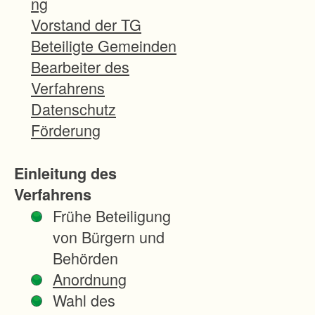
ng
g
Vorstand der TG
e
Beteiligte Gemeinden
b
Bearbeiter des
i
Verfahrens
e
Datenschutz
t
Förderung
u
m
Einleitung des
f
Verfahrens
a
Frühe Beteiligung
s
von Bürgern und
s
Behörden
t
Anordnung
v
Wahl des
o