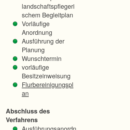
u
landschaftspflegeri
m
schem Begleitplan
i
Vorläufige
g
Anordnung
e
Ausführung der
n
Planung
w
Wunschtermin
e
vorläufige
i
Besitzeinweisung
n
Flurbereinigungspl
b
an
a
u
Abschluss des
l
Verfahrens
i
Ausführungsanordn