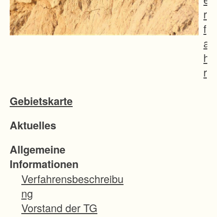
r
f
a
h
r
e
Gebietskarte
n
d
Aktuelles
i
e
Allgemeine
n
Informationen
t
Verfahrensbeschreibu
z
ng
u
Vorstand der TG