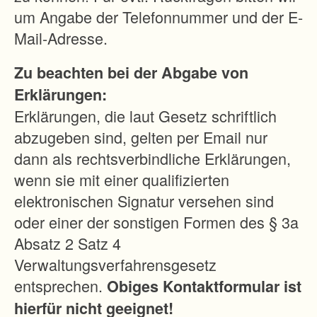
i
um Angabe der Telefonnummer und der E-
n
Mail-Adresse.
e
Zu beachten bei der Abgabe von
l
Erklärungen:
l
Erklärungen, die laut Gesetz schriftlich
b
abzugeben sind, gelten per Email nur
e
dann als rechtsverbindliche Erklärungen,
w
wenn sie mit einer qualifizierten
i
elektronischen Signatur versehen sind
r
oder einer der sonstigen Formen des § 3a
t
Absatz 2 Satz 4
s
Verwaltungsverfahrensgesetz
c
entsprechen.
Obiges Kontaktformular ist
h
hierfür nicht geeignet!
a