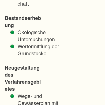
i
chaft
n
b
Bestandserheb
a
ung
u
Ökologische
s
Untersuchungen
i
Wertermittlung der
n
Grundstücke
k
l
Neugestaltung
e
des
i
Verfahrensgebi
n
etes
r
Wege- und
ä
Gewässerplan mit