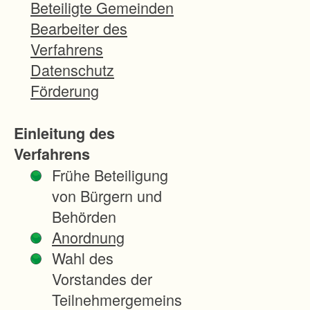
r
Beteiligte Gemeinden
E
Bearbeiter des
r
Verfahrens
h
Datenschutz
a
Förderung
l
t
Einleitung des
u
Verfahrens
n
Frühe Beteiligung
g
von Bürgern und
d
Behörden
e
Anordnung
s
Wahl des
W
Vorstandes der
e
Teilnehmergemeins