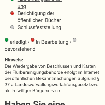
c
ung
h
Berichtigung der
e
öffentlichen Bücher
n
Schlussfeststellung
S
p
erledigt
/
in Bearbeitung
/
i
bevorstehend
t
z
Hinweis:
e
Die Wiedergabe von Beschlüssen und Karten
n
der Flurbereinigungsbehörde erfolgt im Internet
bei öffentlichen Bekanntmachungen aufgrund §
l
27 a Landesverwaltungsverfahrensgesetz bzw.
a
als freiwilliger Bürgerservice.
g
e
Haben Sie eine