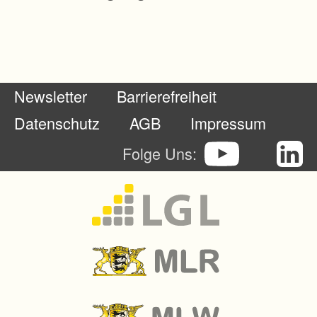
f
t
b
a
Newsletter
Barrierefreiheit
r
e
Datenschutz
AGB
Impressum
n
Folge Uns:
T
e
r
r
a
s
s
e