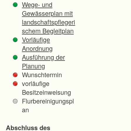
Wege- und
Ver
Gewässerplan mit
fah
landschaftspflegeri
ren
schem Begleitplan
sge
Vorläufige
biet
Anordnung
dur
Ausführung der
chz
Planung
ieht
Wunschtermin
.
vorläufige
Für
Besitzeinweisung
die
Flurbereinigungspl
ses
an
Unt
ern
Abschluss des