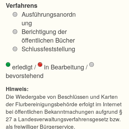
eh
Verfahrens
me
Ausführungsanordn
n
ung
wer
Berichtigung der
de
öffentlichen Bücher
n
Schlussfeststellung
län
dlic
erledigt
/
in Bearbeitung
/
he
bevorstehend
Gr
un
Hinweis:
dst
Die Wiedergabe von Beschlüssen und Karten
ück
der Flurbereinigungsbehörde erfolgt im Internet
bei öffentlichen Bekanntmachungen aufgrund §
e in
27 a Landesverwaltungsverfahrensgesetz bzw.
gro
als freiwilliger Bürgerservice.