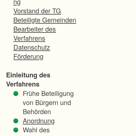
ng
gsg
Vorstand der TG
ebi
Beteiligte Gemeinden
et
Bearbeiter des
wur
Verfahrens
de
Datenschutz
so
Förderung
ab
ge
Einleitung des
gre
Verfahrens
nzt,
Frühe Beteiligung
das
von Bürgern und
s
Behörden
die
Anordnung
zu
Wahl des
m