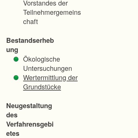
Vorstandes der
Ba
Teilnehmergemeins
u
chaft
vor
ges
Bestandserheb
eh
ung
en
Ökologische
e
Untersuchungen
La
Wertermittlung der
nd
Grundstücke
ess
tra
Neugestaltung
ße
des
11
Verfahrensgebi
4
etes
das