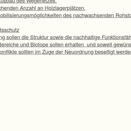
Ausbau des Wegenetzes.
ichenden Anzahl an Holzlagerplätzen.
obilisierungsmöglichkeiten des nachwachsenden Rohsto
tsschutz
ng sollen die Struktur sowie die nachhaltige Funktionsfäh
ereiche und Biotope sollen erhalten, und soweit gewünsc
onflikte sollten im Zuge der Neuordnung beseitigt werde
aßnahmen für die Erholungsvorsorge und zur Förderung