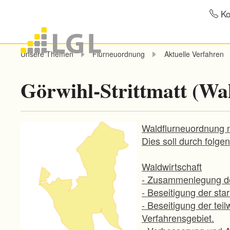
Ko
Unsere Themen
Flurneuordnung
Aktuelle Verfahren
Görwihl-Strittmatt (Wa
Waldflurneuordnung n
Dies soll durch folge
Waldwirtschaft
- Zusammenlegung de
- Beseitigung der star
- Beseitigung der te
Verfahrensgebiet.