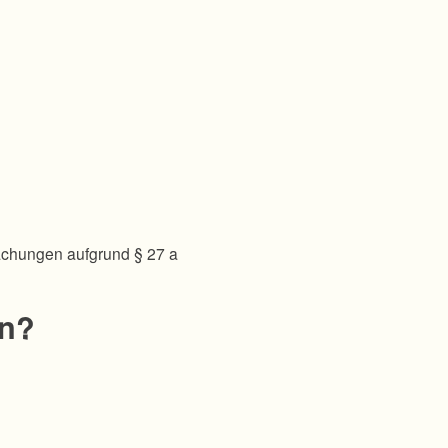
achungen aufgrund § 27 a
en?