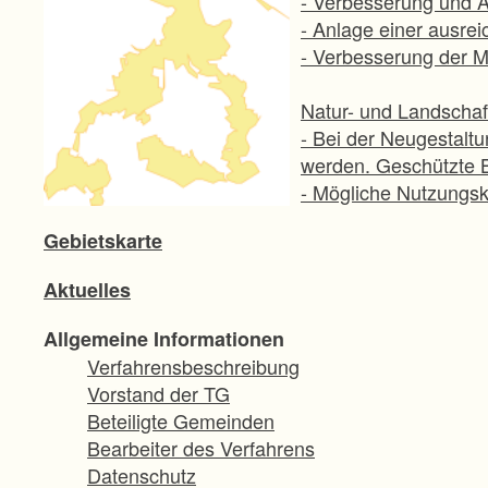
- Verbesserung und 
- Anlage einer ausre
- Verbesserung der M
Natur- und Landschaf
- Bei der Neugestaltu
werden. Geschützte B
- Mögliche Nutzungsk
Abfindung entspricht.
Gebietskarte
Erholungsvorsorge
Aktuelles
- Durchführung von M
u.a.).
Allgemeine Informationen
Verfahrensbeschreibung
Vorstand der TG
Beteiligte Gemeinden
Bearbeiter des Verfahrens
Datenschutz