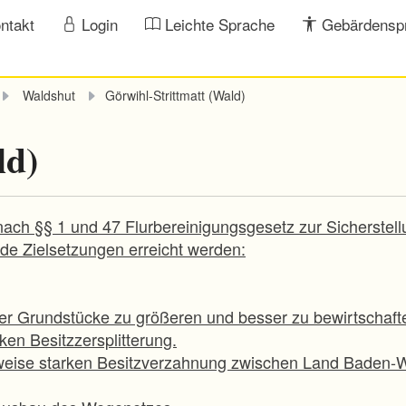
ntakt
Login
Leichte Sprache
Gebärdensp
Waldshut
Görwihl-Strittmatt (Wald)
ld)
ach §§ 1 und 47 Flurbereinigungsgesetz zur Sicherstell
nde Zielsetzungen erreicht werden:
r Grundstücke zu größeren und besser zu bewirtschaft
ken Besitzzersplitterung.
ilweise starken Besitzverzahnung zwischen Land Baden-