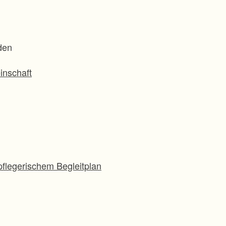
den
inschaft
flegerischem Begleitplan