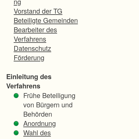
ng
der
Vorstand der TG
Bel
Beteiligte Gemeinden
ang
Bearbeiter des
e
Verfahrens
der
Datenschutz
Lan
Förderung
des
pfle
Einleitung des
ge.
Verfahrens
Frühe Beteiligung
von Bürgern und
Behörden
Anordnung
Wahl des