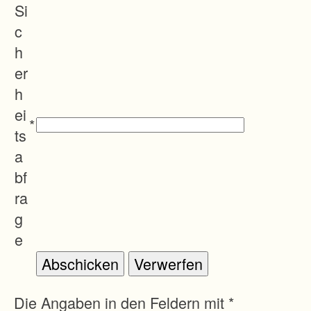
Si
c
h
er
h
ei
*
ts
a
bf
ra
g
e
Die Angaben in den Feldern mit *