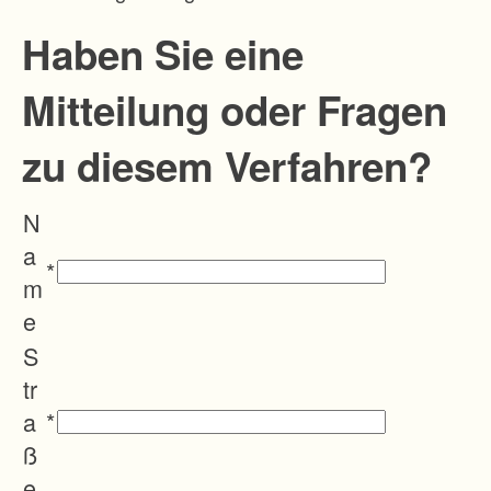
Haben Sie eine
Mitteilung oder Fragen
zu diesem Verfahren?
N
a
*
m
e
S
tr
a
*
ß
e