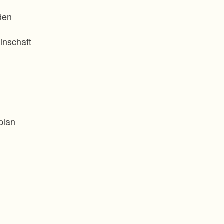
den
inschaft
plan