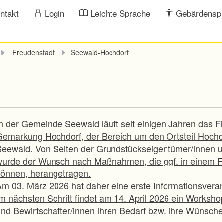
ntakt
Login
Leichte Sprache
Gebärdensp
Freudenstadt
Seewald-Hochdorf
In der Gemeinde Seewald läuft seit einigen Jahren das 
Gemarkung Hochdorf, der Bereich um den Ortsteil Hochdor
Seewald. Von Seiten der Grundstückseigentümer/innen u
wurde der Wunsch nach Maßnahmen, die ggf. in einem 
können, herangetragen.
Am 03. März 2026 hat daher eine erste Informationsveran
Im nächsten Schritt findet am 14. April 2026 ein Worksh
und Bewirtschafter/innen ihren Bedarf bzw. ihre Wünsche/