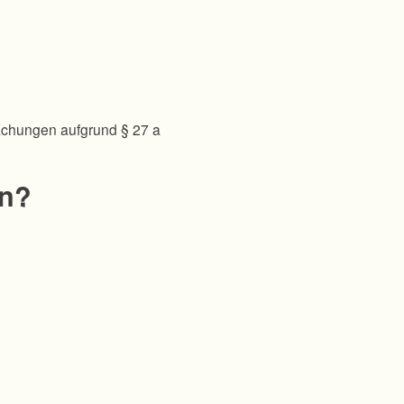
achungen aufgrund § 27 a
en?