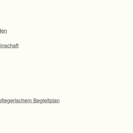
den
inschaft
flegerischem Begleitplan