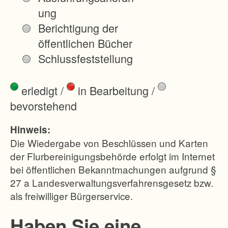
-
ung
-
Berichtigung der
D
öffentlichen Bücher
a
Schlussfeststellung
s
F
erledigt
/
in Bearbeitung
/
l
bevorstehend
u
r
Hinweis:
n
Die Wiedergabe von Beschlüssen und Karten
e
der Flurbereinigungsbehörde erfolgt im Internet
bei öffentlichen Bekanntmachungen aufgrund §
u
27 a Landesverwaltungsverfahrensgesetz bzw.
o
als freiwilliger Bürgerservice.
r
d
Haben Sie eine