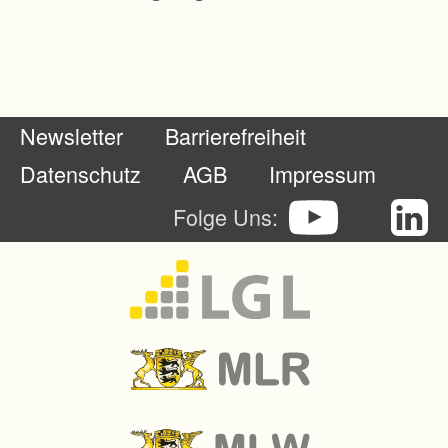
r
a
t
s
Newsletter
Barrierefreiheit
a
m
Datenschutz
AGB
Impressum
t
Folge Uns:
R
o
t
t
w
e
i
l