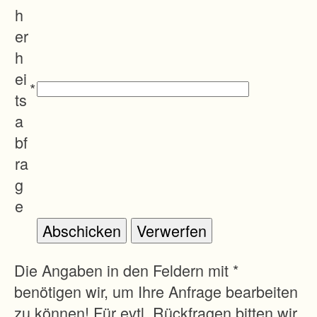
-
h
-
er
-
h
-
ei
*
-
ts
-
a
-
bf
-
ra
-
g
-
e
-
-
-
Die Angaben in den Feldern mit *
-
benötigen wir, um Ihre Anfrage bearbeiten
-
zu können! Für evtl. Rückfragen bitten wir