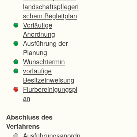
-
landschaftspflegeri
-
schem Begleitplan
-
Vorläufige
-
Anordnung
-
Ausführung der
-
Planung
-
Wunschtermin
-
vorläufige
-
Besitzeinweisung
-
Flurbereinigungspl
-
an
-
-
Abschluss des
-
Verfahrens
-
Ausführungsanordn