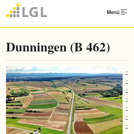
Menü
Dunningen (B 462)
-
-
-
-
-
-
-
-