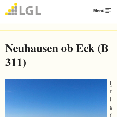
Menü
Neuhausen ob Eck (B
311)
U
n
t
e
r