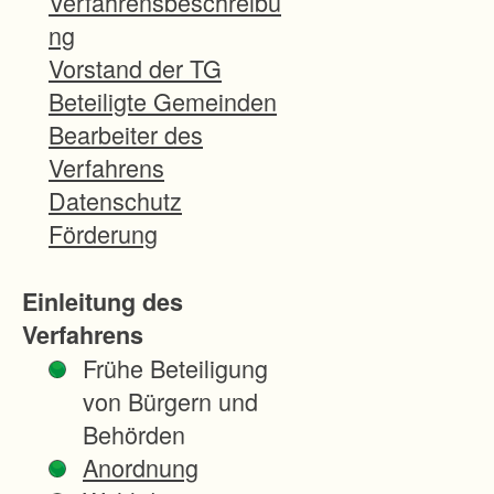
Verfahrensbeschreibu
r
ng
d
Vorstand der TG
n
Beteiligte Gemeinden
u
Bearbeiter des
n
Verfahrens
g
Datenschutz
z
Förderung
u
r
Einleitung des
B
Verfahrens
e
Frühe Beteiligung
s
von Bürgern und
e
Behörden
i
Anordnung
t