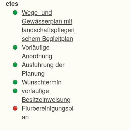
etes
n
Wege- und
B
Gewässerplan mit
u
landschaftspflegeri
n
schem Begleitplan
d
Vorläufige
e
Anordnung
s
Ausführung der
s
Planung
t
Wunschtermin
r
vorläufige
a
Besitzeinweisung
ß
Flurbereinigungspl
e
an
n
a