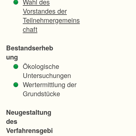
Wahl des
i
Vorstandes der
g
Teilnehmergemeins
u
chaft
n
g
Bestandserheb
d
ung
e
Ökologische
r
Untersuchungen
d
Wertermittlung der
u
Grundstücke
r
c
Neugestaltung
h
des
d
Verfahrensgebi
e