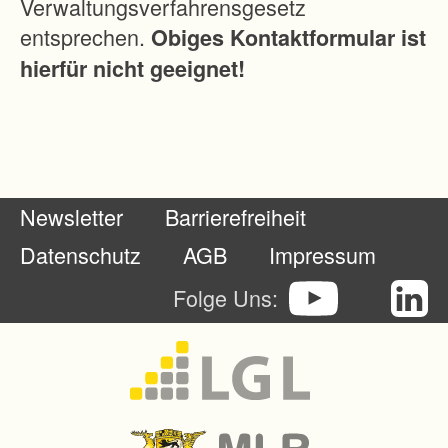
Verwaltungsverfahrensgesetz
i
entsprechen.
Obiges Kontaktformular ist
n
hierfür nicht geeignet!
d
e
r
L
a
Newsletter
Barrierefreiheit
n
d
Datenschutz
AGB
Impressum
w
Folge Uns:
i
r
t
s
c