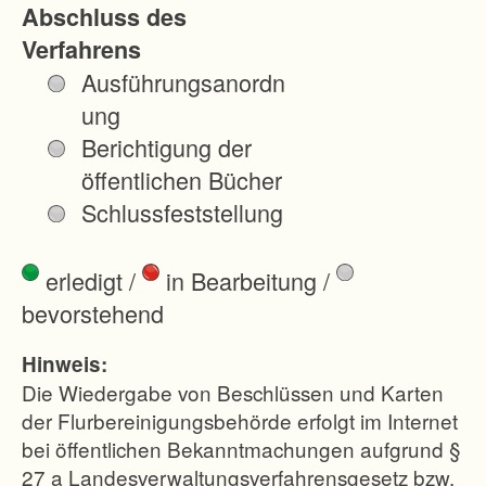
Abschluss des
u
Verfahrens
s
Ausführungsanordn
b
ung
a
Berichtigung der
u
öffentlichen Bücher
e
Schlussfeststellung
n
t
erledigt
/
in Bearbeitung
/
s
bevorstehend
t
a
Hinweis:
n
Die Wiedergabe von Beschlüssen und Karten
d
der Flurbereinigungsbehörde erfolgt im Internet
bei öffentlichen Bekanntmachungen aufgrund §
e
27 a Landesverwaltungsverfahrensgesetz bzw.
n