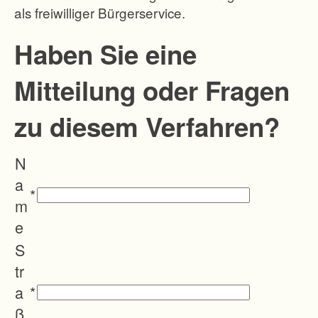
als freiwilliger Bürgerservice.
e
n
Haben Sie eine
D
Mitteilung oder Fragen
u
r
zu diesem Verfahren?
c
h
N
s
a
c
*
m
h
e
n
S
e
tr
i
a
*
d
ß