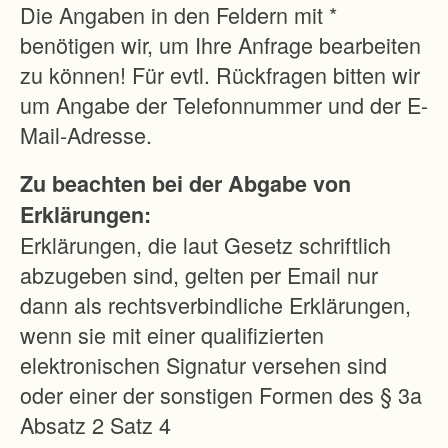
e
Die Angaben in den Feldern mit *
i
benötigen wir, um Ihre Anfrage bearbeiten
t
zu können! Für evtl. Rückfragen bitten wir
s
um Angabe der Telefonnummer und der E-
b
Mail-Adresse.
e
Zu beachten bei der Abgabe von
d
Erklärungen:
i
Erklärungen, die laut Gesetz schriftlich
n
abzugeben sind, gelten per Email nur
g
dann als rechtsverbindliche Erklärungen,
u
wenn sie mit einer qualifizierten
n
elektronischen Signatur versehen sind
g
oder einer der sonstigen Formen des § 3a
e
Absatz 2 Satz 4
n