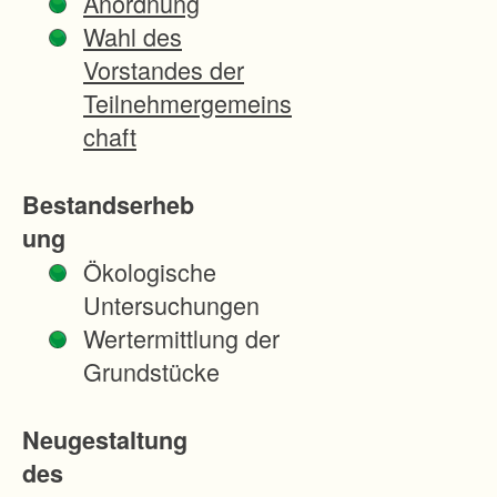
Anordnung
c
Wahl des
k
Vorstandes der
e
Teilnehmergemeins
d
chaft
e
r
Bestandserheb
D
ung
B
Ökologische
u
Untersuchungen
n
Wertermittlung der
d
Grundstücke
d
e
Neugestaltung
n
des
A