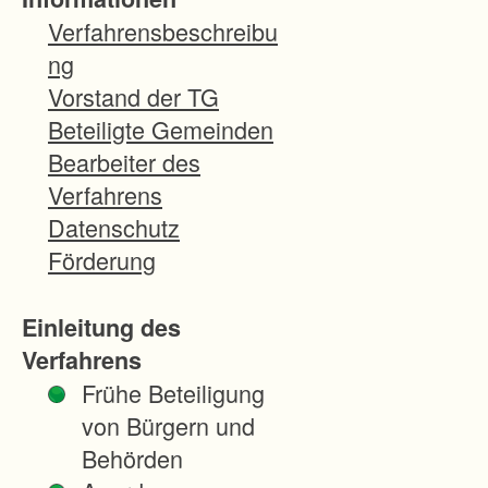
ü
Verfahrensbeschreibu
r
ng
d
Vorstand der TG
i
Beteiligte Gemeinden
e
Bearbeiter des
N
Verfahrens
e
Datenschutz
u
Förderung
b
a
Einleitung des
u
Verfahrens
s
Frühe Beteiligung
t
von Bürgern und
r
Behörden
e