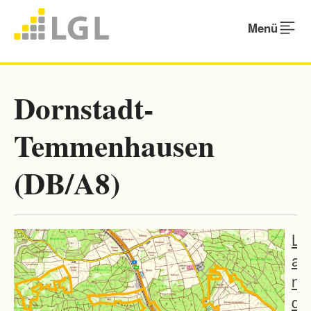
Menü
Dornstadt-
Temmenhausen
(DB/A8)
L
a
n
d