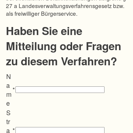
27 a Landesverwaltungsverfahrensgesetz bzw.
h
als freiwilliger Bürgerservice.
e
n
Haben Sie eine
d
Mitteilung oder Fragen
e
n
zu diesem Verfahren?
Z
e
N
r
a
s
*
m
c
e
h
S
n
tr
e
a
*
i