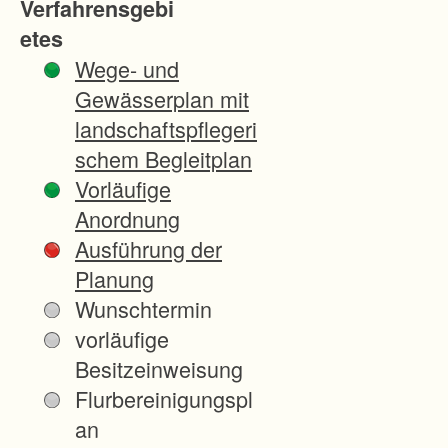
Verfahrensgebi
u
etes
s
Wege- und
b
Gewässerplan mit
a
landschaftspflegeri
u
schem Begleitplan
d
Vorläufige
e
Anordnung
r
Ausführung der
A
Planung
8
Wunschtermin
B
vorläufige
e
Besitzeinweisung
s
Flurbereinigungspl
e
an
i