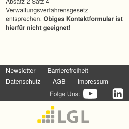
Absatz 2 Satz 4
e
Verwaltungsverfahrensgesetz
r
entsprechen.
Obiges Kontaktformular ist
e
hierfür nicht geeignet!
r
B
e
w
i
Newsletter
Barrierefreiheit
r
t
Datenschutz
AGB
Impressum
s
Folge Uns:
c
h
a
f