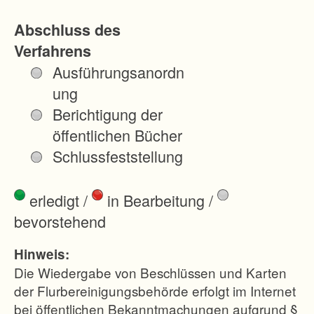
t
Abschluss des
i
Verfahrens
g
Ausführungsanordn
u
ung
n
Berichtigung der
g
öffentlichen Bücher
d
Schlussfeststellung
e
r
erledigt
/
in Bearbeitung
/
e
bevorstehend
n
t
Hinweis:
s
Die Wiedergabe von Beschlüssen und Karten
t
der Flurbereinigungsbehörde erfolgt im Internet
bei öffentlichen Bekanntmachungen aufgrund §
e