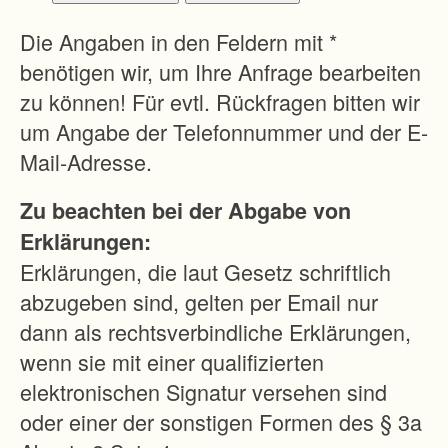
n
d
Die Angaben in den Feldern mit *
S
benötigen wir, um Ihre Anfrage bearbeiten
c
zu können! Für evtl. Rückfragen bitten wir
h
um Angabe der Telefonnummer und der E-
a
Mail-Adresse.
f
Zu beachten bei der Abgabe von
f
Erklärungen:
u
Erklärungen, die laut Gesetz schriftlich
n
abzugeben sind, gelten per Email nur
g
dann als rechtsverbindliche Erklärungen,
g
wenn sie mit einer qualifizierten
r
elektronischen Signatur versehen sind
ö
oder einer der sonstigen Formen des § 3a
ß