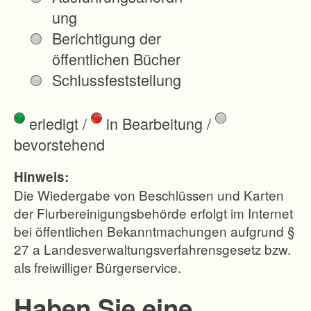
n Kreis
ung
von
Berichtigung der
Eigentü
öffentlichen Bücher
mern
Schlussfeststellung
verteilt
werden.
erledigt
/
in Bearbeitung
/
Nachteil
bevorstehend
e für die
allgemei
Hinweis:
ne
Die Wiedergabe von Beschlüssen und Karten
Landesk
der Flurbereinigungsbehörde erfolgt im Internet
bei öffentlichen Bekanntmachungen aufgrund §
ultur, die
27 a Landesverwaltungsverfahrensgesetz bzw.
durch
als freiwilliger Bürgerservice.
das
Unterne
Haben Sie eine