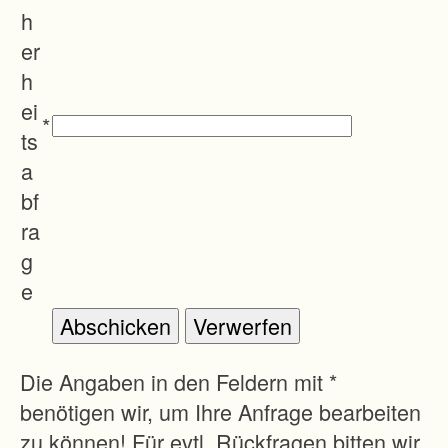
h
er
h
ei
*
ts
a
bf
ra
g
e
Die Angaben in den Feldern mit *
benötigen wir, um Ihre Anfrage bearbeiten
zu können! Für evtl. Rückfragen bitten wir