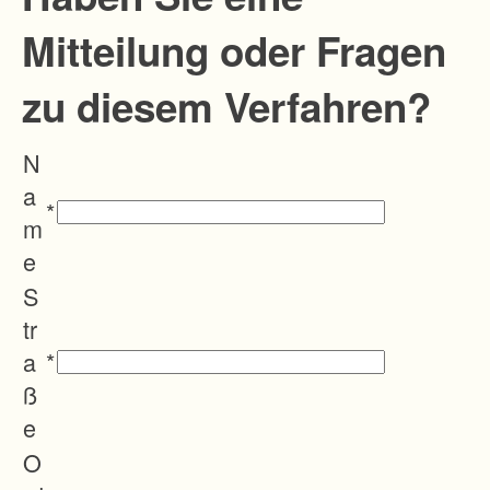
hmen
Mitteilung oder Fragen
entsteh
en,
zu diesem Verfahren?
sollen
vermied
N
en bzw.
a
minimie
*
m
rt
e
werden.
S
tr
a
*
ß
e
O