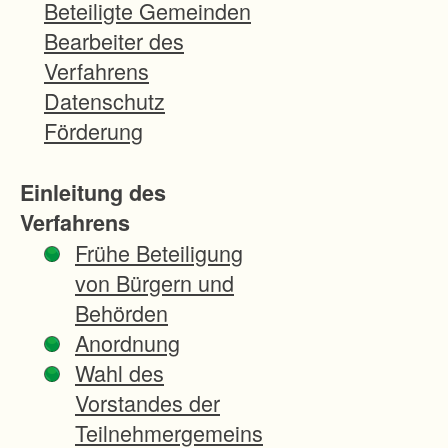
sverfahr
Beteiligte Gemeinden
ens
Bearbeiter des
sollen
Verfahrens
sukzess
Datenschutz
ive die
Förderung
notwend
igen
Einleitung des
Flächen
Verfahrens
bereitge
Frühe Beteiligung
stellt
von Bürgern und
werden.
Behörden
Für
Anordnung
2013 ist
Wahl des
die
Vorstandes der
Landber
Teilnehmergemeins