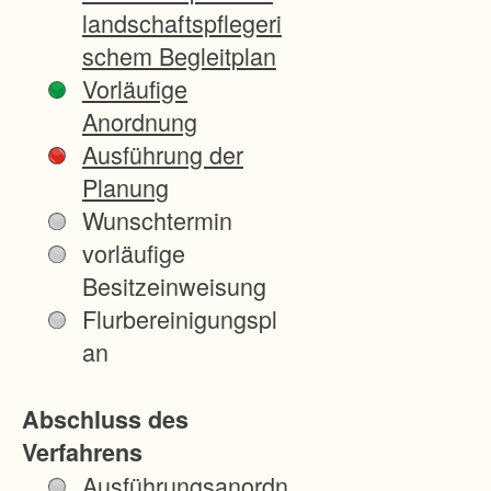
Flächen
landschaftspflegeri
bereitge
schem Begleitplan
stellt
Vorläufige
sein.
Anordnung
Ausführung der
Der den
Planung
Betroffe
Wunschtermin
nen
vorläufige
entsteh
Besitzeinweisung
ende
Flurbereinigungspl
Landver
an
lust soll
auf
Abschluss des
einen
Verfahrens
größere
Ausführungsanordn