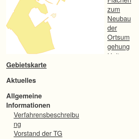
zum
Neubau
der
Ortsum
gehung
Unlinge
Gebietskarte
n im
Zuge
Aktuelles
der B
311.
Allgemeine
Im Zuge
Informationen
des
Verfahrensbeschreibu
Flurneu
ng
ordnung
Vorstand der TG