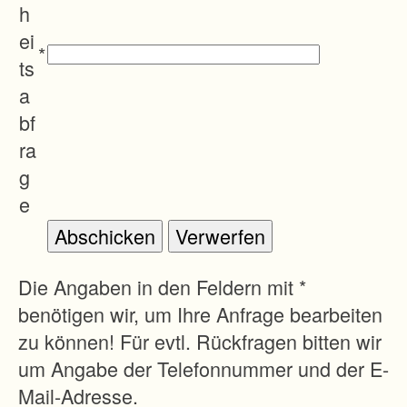
g
h
e
ei
*
n
ts
i
a
n
bf
d
ra
e
g
r
e
L
a
n
Die Angaben in den Feldern mit *
d
benötigen wir, um Ihre Anfrage bearbeiten
-
zu können! Für evtl. Rückfragen bitten wir
u
um Angabe der Telefonnummer und der E-
n
Mail-Adresse.