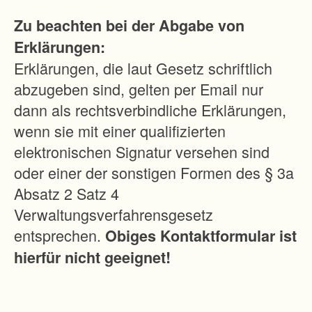
d
Zu beachten bei der Abgabe von
F
Erklärungen:
o
Erklärungen, die laut Gesetz schriftlich
r
abzugeben sind, gelten per Email nur
s
dann als rechtsverbindliche Erklärungen,
t
wenn sie mit einer qualifizierten
w
elektronischen Signatur versehen sind
i
oder einer der sonstigen Formen des § 3a
r
Absatz 2 Satz 4
t
Verwaltungsverfahrensgesetz
s
entsprechen.
Obiges Kontaktformular ist
c
hierfür nicht geeignet!
h
a
f