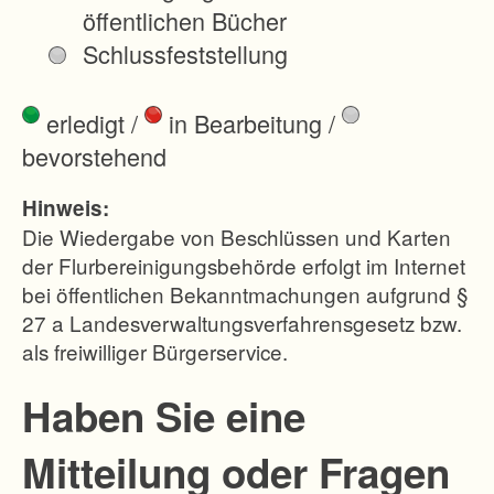
o
öffentlichen Bücher
l
Schlussfeststellung
z
a
erledigt
/
in Bearbeitung
/
b
bevorstehend
f
u
Hinweis:
h
Die Wiedergabe von Beschlüssen und Karten
r
der Flurbereinigungsbehörde erfolgt im Internet
bei öffentlichen Bekanntmachungen aufgrund §
w
27 a Landesverwaltungsverfahrensgesetz bzw.
e
als freiwilliger Bürgerservice.
g
e
Haben Sie eine
n
Mitteilung oder Fragen
-