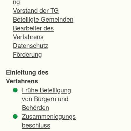
ng
c
Vorstand der TG
h
Beteiligte Gemeinden
e
Bearbeiter des
S
Verfahrens
i
Datenschutz
c
Förderung
h
e
Einleitung des
r
Verfahrens
u
Frühe Beteiligung
n
von Bürgern und
g
Behörden
v
Zusammenlegungs
o
beschluss
n