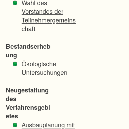
Wahl des
H
Vorstandes der
o
Teilnehmergemeins
f
chaft
z
u
Bestandserheb
f
ung
a
Ökologische
h
Untersuchungen
r
t
Neugestaltung
e
des
n
Verfahrensgebi
,
etes
W
Ausbauplanung mit
i