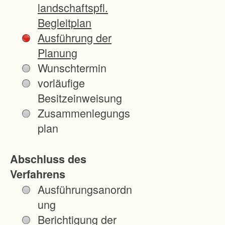
landschaftspfl.
r
Begleitplan
t
Ausführung der
s
Planung
c
Wunschtermin
h
vorläufige
a
Besitzeinweisung
f
Zusammenlegungs
t
plan
s
-
Abschluss des
u
Verfahrens
n
Ausführungsanordn
d
ung
H
Berichtigung der