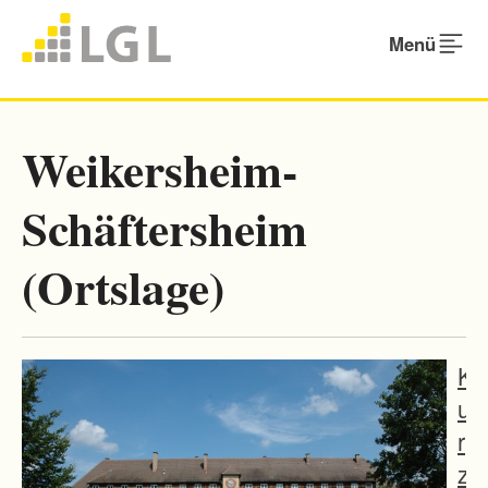
Menü
Weikersheim-
Schäftersheim
(Ortslage)
K
u
r
z