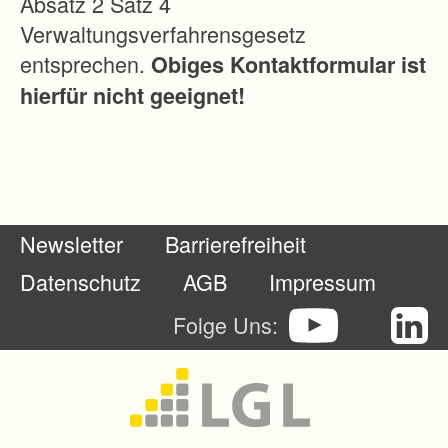
Absatz 2 Satz 4
-
Verwaltungsverfahrensgesetz
,
entsprechen.
Obiges Kontaktformular ist
W
hierfür nicht geeignet!
o
h
n
-
u
Newsletter
Barrierefreiheit
n
d
Datenschutz
AGB
Impressum
W
Folge Uns:
o
h
n
u