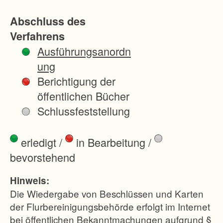
k
Abschluss des
t
Verfahrens
u
Ausführungsanordn
r
ung
v
Berichtigung der
e
öffentlichen Bücher
r
Schlussfeststellung
b
e
erledigt
/
in Bearbeitung
/
s
bevorstehend
s
e
Hinweis:
r
Die Wiedergabe von Beschlüssen und Karten
u
der Flurbereinigungsbehörde erfolgt im Internet
bei öffentlichen Bekanntmachungen aufgrund §
n