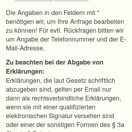
b
e
Die Angaben in den Feldern mit *
s
benötigen wir, um Ihre Anfrage bearbeiten
s
zu können! Für evtl. Rückfragen bitten wir
e
um Angabe der Telefonnummer und der E-
r
Mail-Adresse.
u
Zu beachten bei der Abgabe von
n
Erklärungen:
g
Erklärungen, die laut Gesetz schriftlich
d
abzugeben sind, gelten per Email nur
e
dann als rechtsverbindliche Erklärungen,
r
wenn sie mit einer qualifizierten
H
elektronischen Signatur versehen sind
o
oder einer der sonstigen Formen des § 3a
f