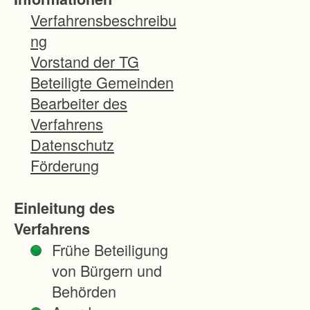
Z
Verfahrensbeschreibu
i
ng
e
Vorstand der TG
l
Beteiligte Gemeinden
e
Bearbeiter des
u
Verfahrens
n
Datenschutz
d
Förderung
B
e
Einleitung des
s
Verfahrens
o
Frühe Beteiligung
n
von Bürgern und
d
Behörden
e