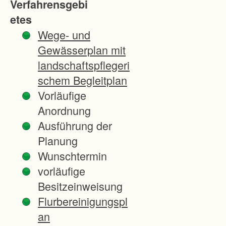
Verfahrensgebi
h
etes
r
Wege- und
e
Gewässerplan mit
n
landschaftspflegeri
s
schem Begleitplan
-
Vorläufige
A
Anordnung
g
Ausführung der
r
Planung
a
Wunschtermin
r
vorläufige
s
Besitzeinweisung
t
Flurbereinigungspl
r
an
u