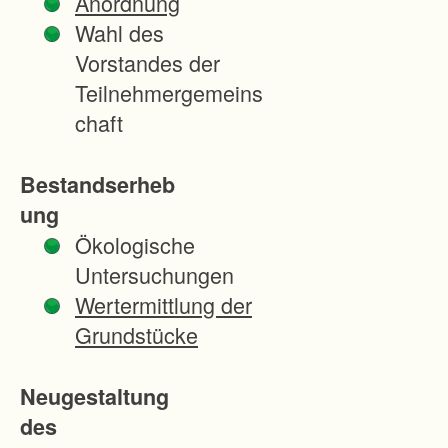
Anordnung
r
Wahl des
h
Vorstandes der
e
Teilnehmergemeins
i
chaft
t
e
Bestandserheb
n
ung
d
Ökologische
e
Untersuchungen
s
Wertermittlung der
V
Grundstücke
e
r
Neugestaltung
f
des
a