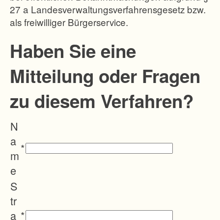
27 a Landesverwaltungsverfahrensgesetz bzw.
g
als freiwilliger Bürgerservice.
i
m
Haben Sie eine
O
Mitteilung oder Fragen
r
t
zu diesem Verfahren?
s
-
N
u
a
n
*
m
d
e
O
S
r
tr
t
a
*
s