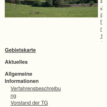
J
a
h
r
1
9
Gebietskarte
5
0
Aktuelles
d
u
Allgemeine
r
Informationen
c
Verfahrensbeschreibu
h
ng
g
Vorstand der TG