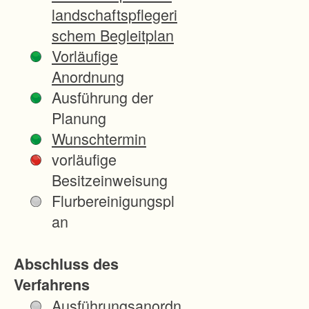
h
landschaftspflegeri
s
schem Begleitplan
c
Vorläufige
h
Anordnung
n
Ausführung der
i
Planung
t
Wunschtermin
t
vorläufige
l
Besitzeinweisung
i
Flurbereinigungspl
c
an
h
e
Abschluss des
n
Verfahrens
P
Ausführungsanordn