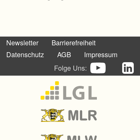
i
c
h
t
Newsletter
Barrierefreiheit
m
e
Datenschutz
AGB
Impressum
h
Folge Uns:
r
d
e
n
A
n
f
o