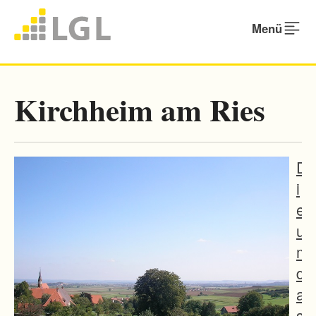
Menü
Kirchheim am Ries
D
i
e
u
m
d
a
s