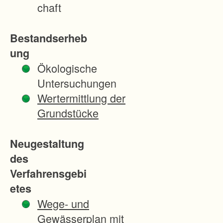
r
chaft
d
n
Bestandserheb
u
ung
n
Ökologische
g
Untersuchungen
h
Wertermittlung der
a
Grundstücke
t
z
Neugestaltung
u
des
d
Verfahrensgebi
u
etes
r
Wege- und
c
Gewässerplan mit