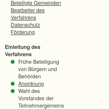
e
Beteiligte Gemeinden
f
Bearbeiter des
ü
Verfahrens
h
Datenschutz
r
Förderung
t
e
Einleitung des
F
Verfahrens
l
Frühe Beteiligung
u
von Bürgern und
r
Behörden
n
Anordnung
e
Wahl des
u
Vorstandes der
o
Teilnehmergemeins