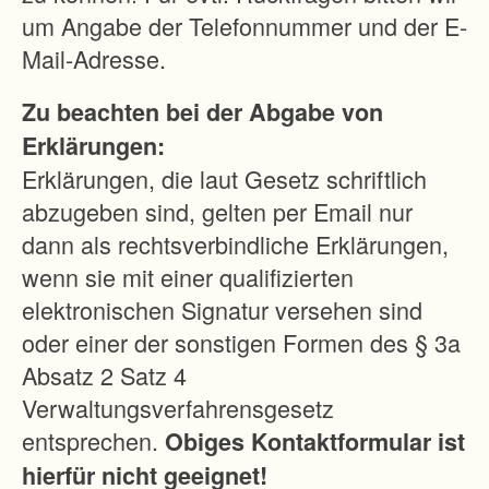
g
um Angabe der Telefonnummer und der E-
e
Mail-Adresse.
n
Zu beachten bei der Abgabe von
e
Erklärungen:
n
Erklärungen, die laut Gesetz schriftlich
t
abzugeben sind, gelten per Email nur
s
dann als rechtsverbindliche Erklärungen,
p
wenn sie mit einer qualifizierten
r
elektronischen Signatur versehen sind
e
oder einer der sonstigen Formen des § 3a
c
Absatz 2 Satz 4
h
Verwaltungsverfahrensgesetz
e
entsprechen.
Obiges Kontaktformular ist
n
hierfür nicht geeignet!
n