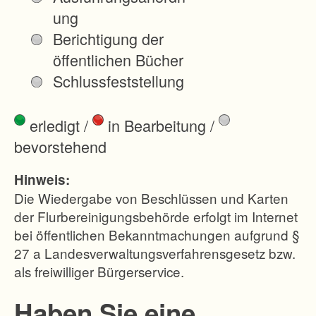
a
ung
r
Berichtigung der
z
öffentlichen Bücher
e
Schlussfeststellung
l
l
erledigt
/
in Bearbeitung
/
e
bevorstehend
n
g
Hinweis:
r
Die Wiedergabe von Beschlüssen und Karten
ö
der Flurbereinigungsbehörde erfolgt im Internet
bei öffentlichen Bekanntmachungen aufgrund §
ß
27 a Landesverwaltungsverfahrensgesetz bzw.
e
als freiwilliger Bürgerservice.
n
v
Haben Sie eine