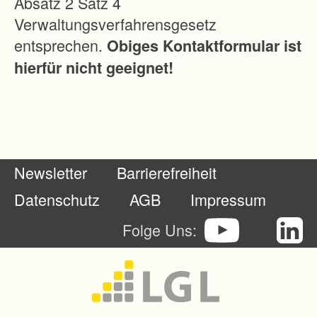
Absatz 2 Satz 4
r
Verwaltungsverfahrensgesetz
h
entsprechen.
Obiges Kontaktformular ist
a
hierfür nicht geeignet!
b
e
n
s
z
Newsletter
Barrierefreiheit
u
r
Datenschutz
AGB
Impressum
E
Folge Uns:
i
n
d
ä