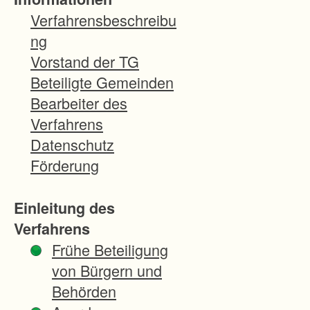
e
Verfahrensbeschreibu
n
ng
u
Vorstand der TG
n
Beteiligte Gemeinden
d
Bearbeiter des
W
Verfahrens
e
Datenschutz
g
Förderung
e
n
Einleitung des
-
Verfahrens
B
Frühe Beteiligung
o
von Bürgern und
d
Behörden
e