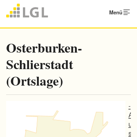
Menü
Osterburken-
Schlierstadt
(Ortslage)
-
A
u
s