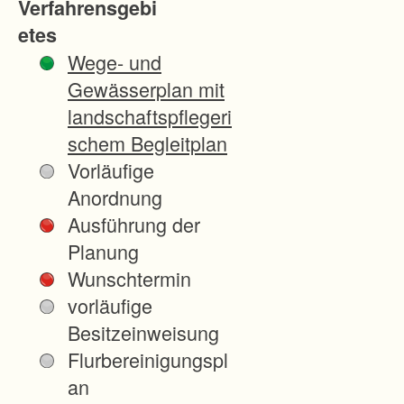
Verfahrensgebi
l
etes
u
Wege- und
n
Gewässerplan mit
g
landschaftspflegeri
d
schem Begleitplan
e
Vorläufige
r
Anordnung
r
Ausführung der
e
Planung
c
Wunschtermin
h
vorläufige
t
Besitzeinweisung
l
Flurbereinigungspl
i
an
c