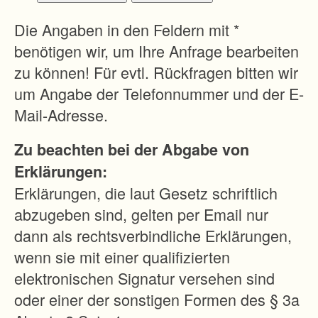
i
e
Die Angaben in den Feldern mit *
l
benötigen wir, um Ihre Anfrage bearbeiten
e
zu können! Für evtl. Rückfragen bitten wir
d
um Angabe der Telefonnummer und der E-
e
Mail-Adresse.
s
Zu beachten bei der Abgabe von
M
Erklärungen:
o
Erklärungen, die laut Gesetz schriftlich
d
abzugeben sind, gelten per Email nur
e
dann als rechtsverbindliche Erklärungen,
l
wenn sie mit einer qualifizierten
l
elektronischen Signatur versehen sind
v
oder einer der sonstigen Formen des § 3a
o