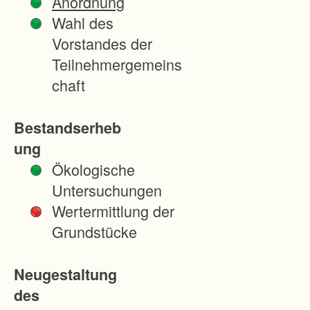
Anordnung
n
Wahl des
o
Vorstandes der
r
Teilnehmergemeins
d
chaft
n
u
Bestandserheb
n
ung
g
Ökologische
z
Untersuchungen
u
Wertermittlung der
r
Grundstücke
R
e
Neugestaltung
g
des
e