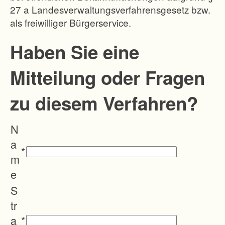
27 a Landesverwaltungsverfahrensgesetz bzw.
-
als freiwilliger Bürgerservice.
N
e
Haben Sie eine
u
Mitteilung oder Fragen
o
r
zu diesem Verfahren?
d
n
N
u
a
n
*
m
g
e
u
S
n
tr
d
a
*
E