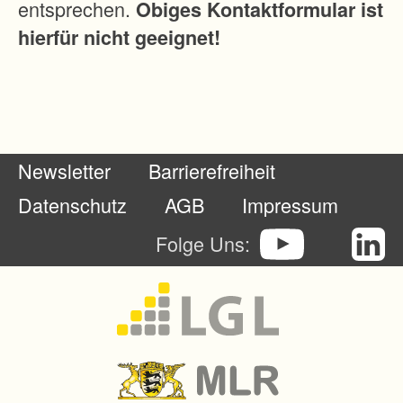
entsprechen.
Obiges Kontaktformular ist
t
hierfür nicht geeignet!
e
r
s
t
ü
Newsletter
Barrierefreiheit
t
z
Datenschutz
AGB
Impressum
t
Folge Uns:
.
D
a
r
ü
b