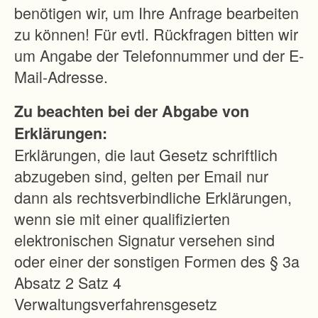
h
benötigen wir, um Ihre Anfrage bearbeiten
B
zu können! Für evtl. Rückfragen bitten wir
o
um Angabe der Telefonnummer und der E-
d
Mail-Adresse.
e
Zu beachten bei der Abgabe von
n
Erklärungen:
o
Erklärungen, die laut Gesetz schriftlich
r
abzugeben sind, gelten per Email nur
d
dann als rechtsverbindliche Erklärungen,
n
wenn sie mit einer qualifizierten
u
elektronischen Signatur versehen sind
n
oder einer der sonstigen Formen des § 3a
g
Absatz 2 Satz 4
u
Verwaltungsverfahrensgesetz
n