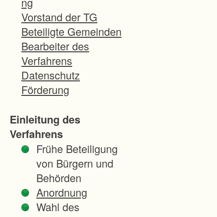
ng
s
Vorstand der TG
t
Beteiligte Gemeinden
e
Bearbeiter des
i
Verfahrens
n
Datenschutz
e
Förderung
s
d
Einleitung des
e
Verfahrens
r
Frühe Beteiligung
P
von Bürgern und
i
Behörden
l
Anordnung
o
Wahl des
t