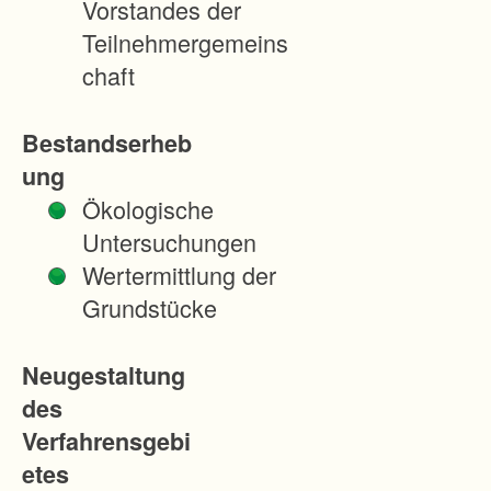
Vorstandes der
d
Teilnehmergemeins
ö
chaft
r
f
Bestandserheb
e
ung
r
Ökologische
d
Untersuchungen
e
Wertermittlung der
s
Grundstücke
M
E
Neugestaltung
L
des
A
Verfahrensgebi
P
etes
-