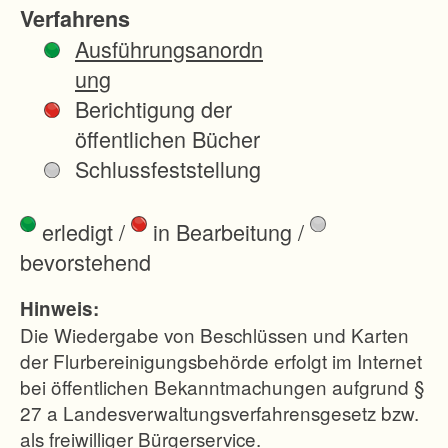
n
Verfahrens
d
Ausführungsanordn
e
ung
s
Berichtigung der
B
öffentlichen Bücher
a
Schlussfeststellung
d
e
erledigt
/
in Bearbeitung
/
n
bevorstehend
-
W
Hinweis:
ü
Die Wiedergabe von Beschlüssen und Karten
r
der Flurbereinigungsbehörde erfolgt im Internet
bei öffentlichen Bekanntmachungen aufgrund §
t
27 a Landesverwaltungsverfahrensgesetz bzw.
t
als freiwilliger Bürgerservice.