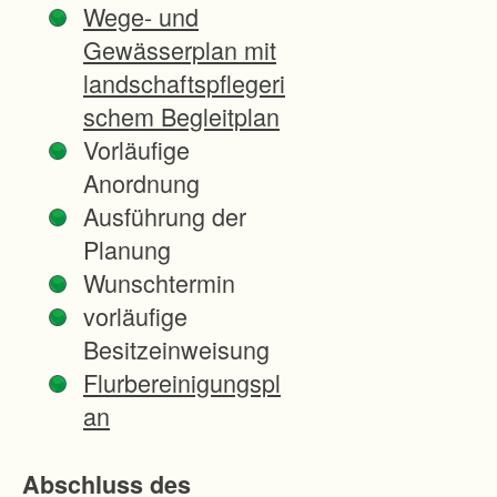
Wege- und
P
Gewässerplan mit
r
landschaftspflegeri
o
schem Begleitplan
g
Vorläufige
r
Anordnung
a
Ausführung der
m
Planung
m
Wunschtermin
s
vorläufige
d
Besitzeinweisung
e
Flurbereinigungspl
s
an
L
a
Abschluss des