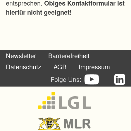
entsprechen.
Obiges Kontaktformular ist
m
hierfür nicht geeignet!
e
n
w
e
r
Newsletter
Barrierefreiheit
d
e
Datenschutz
AGB
Impressum
n
Folge Uns:
r
u
n
d
3
0