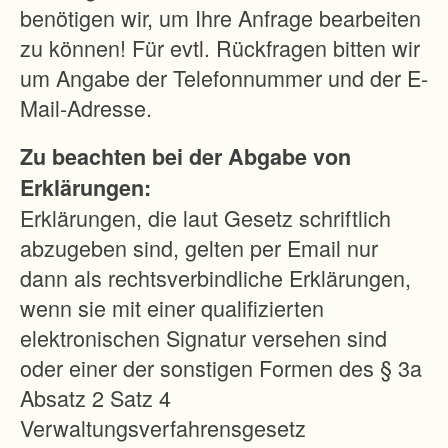
u
benötigen wir, um Ihre Anfrage bearbeiten
s
zu können! Für evtl. Rückfragen bitten wir
g
um Angabe der Telefonnummer und der E-
l
Mail-Adresse.
e
Zu beachten bei der Abgabe von
i
Erklärungen:
c
Erklärungen, die laut Gesetz schriftlich
h
abzugeben sind, gelten per Email nur
s
dann als rechtsverbindliche Erklärungen,
m
wenn sie mit einer qualifizierten
a
elektronischen Signatur versehen sind
ß
oder einer der sonstigen Formen des § 3a
n
Absatz 2 Satz 4
a
Verwaltungsverfahrensgesetz
h