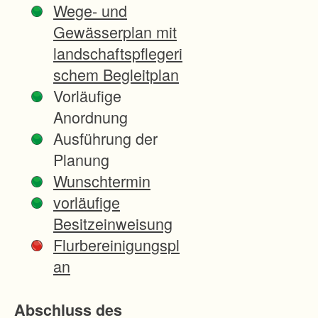
Wege- und
n
Gewässerplan mit
G
landschaftspflegeri
e
schem Begleitplan
m
Vorläufige
a
Anordnung
r
Ausführung der
k
Planung
u
Wunschtermin
n
vorläufige
g
Besitzeinweisung
e
Flurbereinigungspl
n
an
2
4
Abschluss des