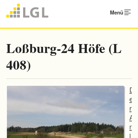
Menü
Loßburg-24 Höfe (L
408)
D
e
r
A
n
l