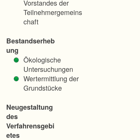
Vorstandes der
n
Teilnehmergemeins
e
chaft
u
o
Bestandserheb
r
ung
d
Ökologische
n
Untersuchungen
u
Wertermittlung der
n
Grundstücke
g
a
Neugestaltung
u
des
f
Verfahrensgebi
d
etes
e