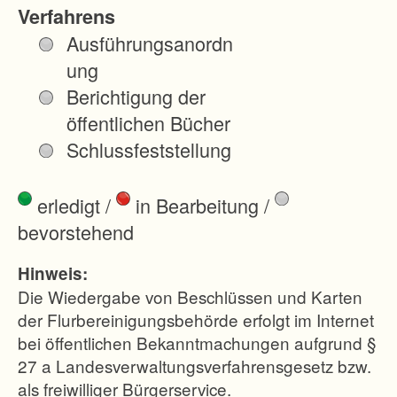
H
Verfahrens
ö
Ausführungsanordn
f
ung
e
Berichtigung der
,
öffentlichen Bücher
B
Schlussfeststellung
e
t
erledigt
/
in Bearbeitung
/
z
bevorstehend
w
e
Hinweis:
i
Die Wiedergabe von Beschlüssen und Karten
l
der Flurbereinigungsbehörde erfolgt im Internet
bei öffentlichen Bekanntmachungen aufgrund §
e
27 a Landesverwaltungsverfahrensgesetz bzw.
r
als freiwilliger Bürgerservice.