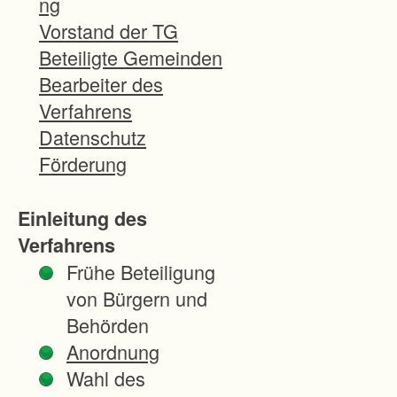
ng
ü
Vorstand der TG
h
Beteiligte Gemeinden
r
Bearbeiter des
u
Verfahrens
n
Datenschutz
g
Förderung
e
i
Einleitung des
n
Verfahrens
e
Frühe Beteiligung
r
von Bürgern und
F
Behörden
l
Anordnung
u
Wahl des
r