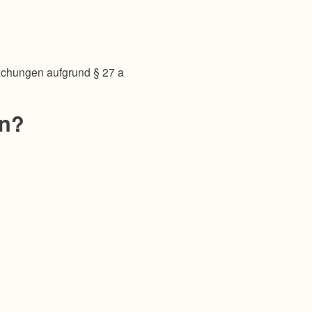
achungen aufgrund § 27 a
en?