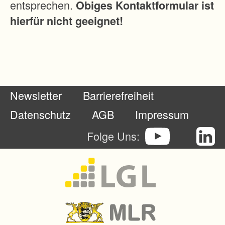
entsprechen.
Obiges Kontaktformular ist
d
hierfür nicht geeignet!
e
n
N
a
c
Newsletter
Barrierefreiheit
h
t
Datenschutz
AGB
Impressum
e
Folge Uns:
i
l
e
f
ü
r