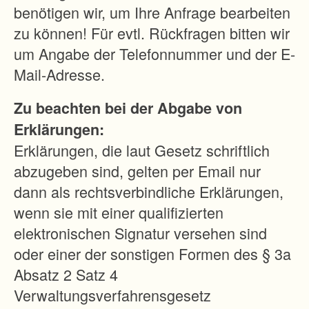
S
benötigen wir, um Ihre Anfrage bearbeiten
t
zu können! Für evtl. Rückfragen bitten wir
r
um Angabe der Telefonnummer und der E-
a
Mail-Adresse.
ß
Zu beachten bei der Abgabe von
e
Erklärungen:
e
Erklärungen, die laut Gesetz schriftlich
n
abzugeben sind, gelten per Email nur
t
dann als rechtsverbindliche Erklärungen,
s
wenn sie mit einer qualifizierten
t
elektronischen Signatur versehen sind
e
oder einer der sonstigen Formen des § 3a
h
Absatz 2 Satz 4
e
Verwaltungsverfahrensgesetz
n