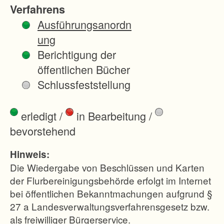
n
Verfahrens
z
Ausführungsanordn
d
ung
o
Berichtigung der
r
öffentlichen Bücher
f
Schlussfeststellung
s
o
erledigt
/
in Bearbeitung
/
w
bevorstehend
i
e
Hinweis:
z
Die Wiedergabe von Beschlüssen und Karten
u
der Flurbereinigungsbehörde erfolgt im Internet
bei öffentlichen Bekanntmachungen aufgrund §
r
27 a Landesverwaltungsverfahrensgesetz bzw.
V
als freiwilliger Bürgerservice.