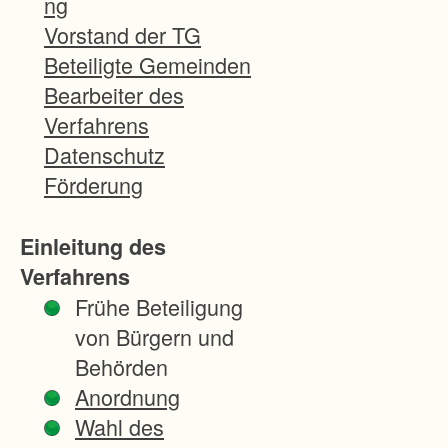
ng
e
Vorstand der TG
r
Beteiligte Gemeinden
e
Bearbeiter des
i
Verfahrens
t
Datenschutz
s
Förderung
t
e
Einleitung des
l
Verfahrens
l
Frühe Beteiligung
u
von Bürgern und
n
Behörden
g
Anordnung
d
Wahl des
e