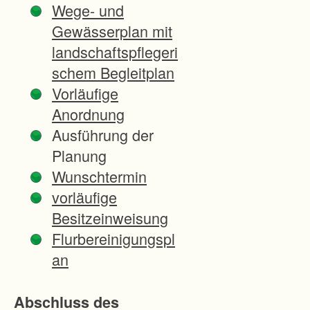
Wege- und
o
Gewässerplan mit
r
landschaftspflegeri
d
schem Begleitplan
u
Vorläufige
m
Anordnung
f
Ausführung der
a
Planung
h
Wunschtermin
r
vorläufige
u
Besitzeinweisung
n
Flurbereinigungspl
g
an
D
o
Abschluss des