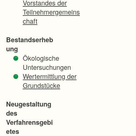
Vorstandes der
r
Teilnehmergemeins
F
chaft
l
ä
Bestandserheb
c
ung
h
Ökologische
e
Untersuchungen
n
Wertermittlung der
f
Grundstücke
ü
r
Neugestaltung
d
des
i
Verfahrensgebi
e
etes
N