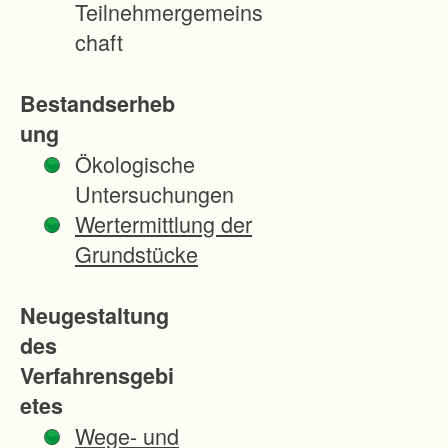
Teilnehmergemeins
r
chaft
e
n
Bestandserheb
i
ung
s
Ökologische
t
Untersuchungen
e
Wertermittlung der
i
Grundstücke
n
R
Neugestaltung
e
des
g
Verfahrensgebi
e
etes
l
Wege- und