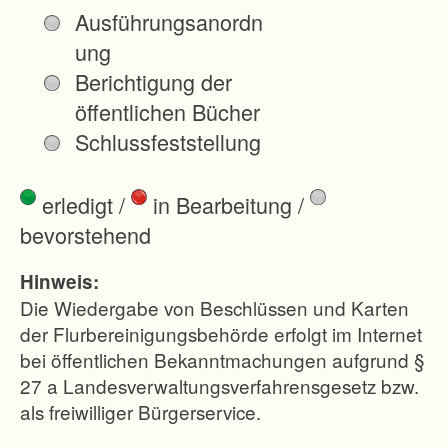
n
Ausführungsanordn
§
ung
§
Berichtigung der
1
öffentlichen Bücher
u
Schlussfeststellung
n
d
erledigt
/
in Bearbeitung
/
3
bevorstehend
7
F
Hinweis:
l
Die Wiedergabe von Beschlüssen und Karten
u
der Flurbereinigungsbehörde erfolgt im Internet
bei öffentlichen Bekanntmachungen aufgrund §
r
27 a Landesverwaltungsverfahrensgesetz bzw.
b
als freiwilliger Bürgerservice.
G