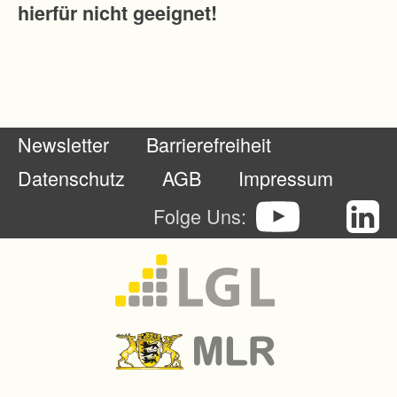
hierfür nicht geeignet!
g
e
f
o
r
Newsletter
Barrierefreiheit
m
t
Datenschutz
AGB
Impressum
e
Folge Uns:
n
G
r
u
n
d
s