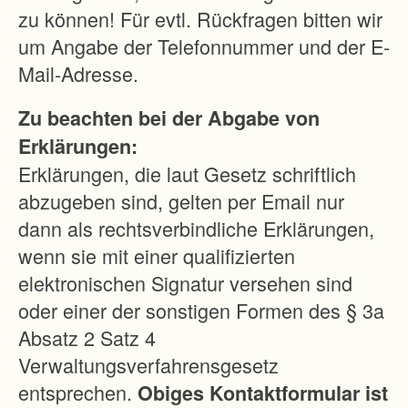
n
zu können! Für evtl. Rückfragen bitten wir
w
um Angabe der Telefonnummer und der E-
i
Mail-Adresse.
r
Zu beachten bei der Abgabe von
t
Erklärungen:
s
Erklärungen, die laut Gesetz schriftlich
c
abzugeben sind, gelten per Email nur
h
dann als rechtsverbindliche Erklärungen,
a
wenn sie mit einer qualifizierten
f
elektronischen Signatur versehen sind
t
oder einer der sonstigen Formen des § 3a
l
Absatz 2 Satz 4
i
Verwaltungsverfahrensgesetz
c
entsprechen.
Obiges Kontaktformular ist
h