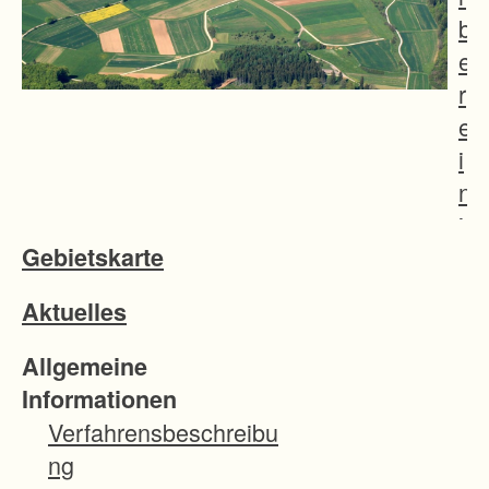
b
e
r
e
i
n
i
Gebietskarte
g
u
Aktuelles
n
g
Allgemeine
s
Informationen
v
Verfahrensbeschreibu
e
ng
r