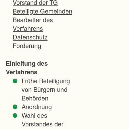
Vorstand der TG
f
Beteiligte Gemeinden
a
Bearbeiter des
h
Verfahrens
r
Datenschutz
e
Förderung
n
A
Einleitung des
a
Verfahrens
l
Frühe Beteiligung
e
von Bürgern und
n
Behörden
-
Anordnung
B
Wahl des
e
Vorstandes der
u