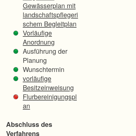
v
Gewässerplan mit
e
landschaftspflegeri
r
schem Begleitplan
f
Vorläufige
a
Anordnung
h
Ausführung der
r
Planung
e
Wunschtermin
n
vorläufige
n
Besitzeinweisung
a
Flurbereinigungspl
c
an
h
d
Abschluss des
e
Verfahrens