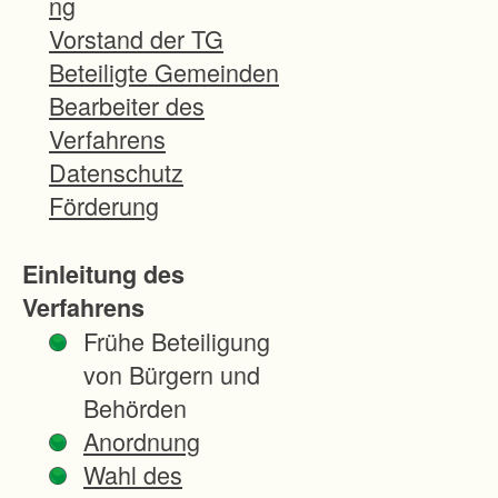
ng
b
Vorstand der TG
i
Beteiligte Gemeinden
e
Bearbeiter des
t
Verfahrens
d
Datenschutz
e
Förderung
s
M
Einleitung des
a
Verfahrens
i
Frühe Beteiligung
n
von Bürgern und
h
Behörden
a
Anordnung
r
Wahl des
d