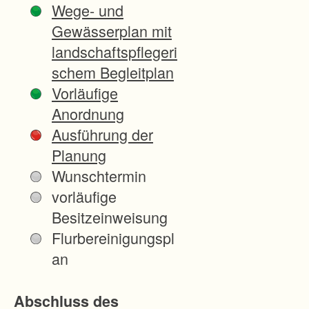
Wege- und
d
Gewässerplan mit
e
landschaftspflegeri
l
schem Begleitplan
t
Vorläufige
s
Anordnung
i
Ausführung der
c
Planung
h
Wunschtermin
u
vorläufige
m
Besitzeinweisung
e
Flurbereinigungspl
i
an
n
e
Abschluss des