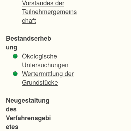
Vorstandes der
t
Teilnehmergemeins
e
chaft
r
W
Bestandserheb
a
ung
l
Ökologische
d
Untersuchungen
e
Wertermittlung der
s
Grundstücke
.
E
Neugestaltung
s
des
h
Verfahrensgebi
a
etes
n