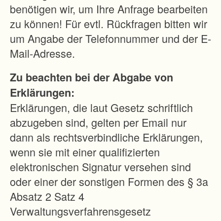
i
benötigen wir, um Ihre Anfrage bearbeiten
e
zu können! Für evtl. Rückfragen bitten wir
F
um Angabe der Telefonnummer und der E-
l
Mail-Adresse.
u
Zu beachten bei der Abgabe von
r
Erklärungen:
e
Erklärungen, die laut Gesetz schriftlich
n
abzugeben sind, gelten per Email nur
w
dann als rechtsverbindliche Erklärungen,
e
wenn sie mit einer qualifizierten
i
elektronischen Signatur versehen sind
s
oder einer der sonstigen Formen des § 3a
e
Absatz 2 Satz 4
n
Verwaltungsverfahrensgesetz
e