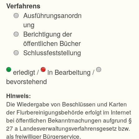
g
Verfahrens
e
Ausführungsanordn
m
ung
u
Berichtigung der
l
öffentlichen Bücher
d
Schlussfeststellung
e
t
erledigt
/
in Bearbeitung
/
e
bevorstehend
K
u
Hinweis:
p
Die Wiedergabe von Beschlüssen und Karten
p
der Flurbereinigungsbehörde erfolgt im Internet
bei öffentlichen Bekanntmachungen aufgrund §
e
27 a Landesverwaltungsverfahrensgesetz bzw.
n
als freiwilliger Bürgerservice.