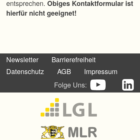
entsprechen.
Obiges Kontaktformular ist
i
hierfür nicht geeignet!
n
e
s
t
a
Newsletter
Barrierefreiheit
r
k
Datenschutz
AGB
Impressum
e
Folge Uns:
Z
e
r
s
p
l