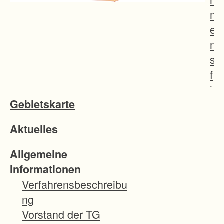
m
e
n
s
f
l
Gebietskarte
u
r
Aktuelles
b
e
Allgemeine
r
Informationen
e
Verfahrensbeschreibu
i
ng
n
Vorstand der TG