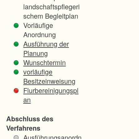
s
landschaftspflegeri
u
schem Begleitplan
n
Vorläufige
g
Anordnung
d
Ausführung der
e
Planung
s
Wunschtermin
U
vorläufige
n
Besitzeinweisung
t
Flurbereinigungspl
e
an
r
n
Abschluss des
e
Verfahrens
h
Ausführungsanordn