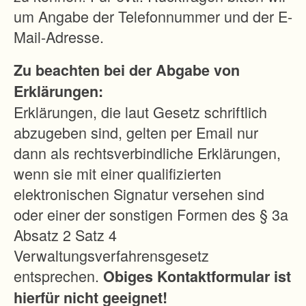
h
um Angabe der Telefonnummer und der E-
ä
Mail-Adresse.
d
Zu beachten bei der Abgabe von
e
Erklärungen:
n
Erklärungen, die laut Gesetz schriftlich
d
abzugeben sind, gelten per Email nur
u
dann als rechtsverbindliche Erklärungen,
r
wenn sie mit einer qualifizierten
c
elektronischen Signatur versehen sind
h
oder einer der sonstigen Formen des § 3a
B
Absatz 2 Satz 4
o
Verwaltungsverfahrensgesetz
d
entsprechen.
Obiges Kontaktformular ist
e
hierfür nicht geeignet!
n