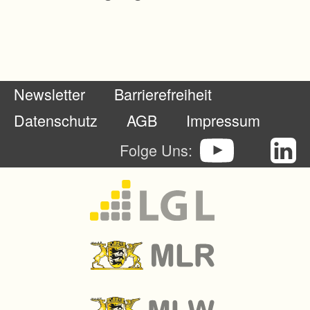
o
r
d
n
Newsletter
Barrierefreiheit
u
n
Datenschutz
AGB
Impressum
g
Folge Uns:
.
Z
u
s
a
m
m
e