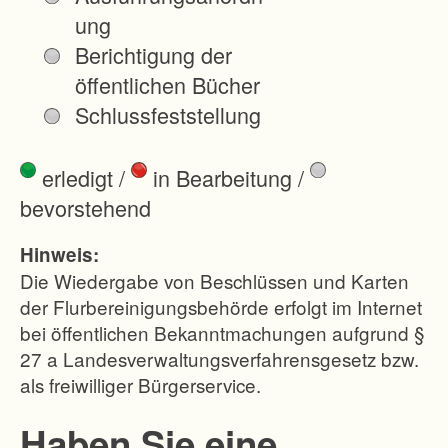
m
ung
e
Berichtigung der
n
öffentlichen Bücher
s
Schlussfeststellung
t
r
erledigt
/
in Bearbeitung
/
ä
bevorstehend
g
e
Hinweis:
r
Die Wiedergabe von Beschlüssen und Karten
s
der Flurbereinigungsbehörde erfolgt im Internet
bei öffentlichen Bekanntmachungen aufgrund §
f
27 a Landesverwaltungsverfahrensgesetz bzw.
ü
als freiwilliger Bürgerservice.
r
d
Haben Sie eine