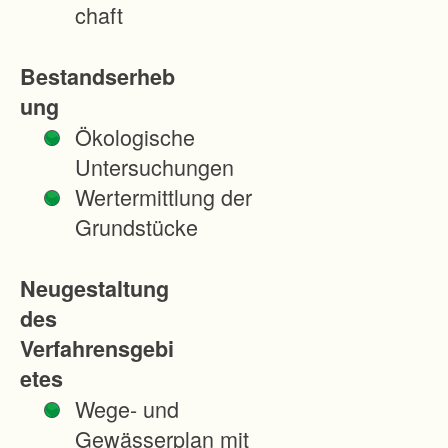
r
chaft
b
G
Bestandserheb
.
ung
B
Ökologische
e
Untersuchungen
s
Wertermittlung der
i
Grundstücke
t
z
Neugestaltung
z
des
u
Verfahrensgebi
w
etes
e
Wege- und
i
Gewässerplan mit