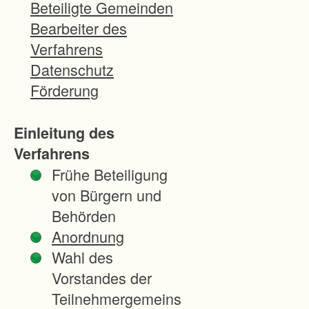
i
Beteiligte Gemeinden
g
Bearbeiter des
u
Verfahrens
n
Datenschutz
g
Förderung
n
a
Einleitung des
c
Verfahrens
h
Frühe Beteiligung
§
von Bürgern und
8
Behörden
7
Anordnung
F
Wahl des
l
Vorstandes der
u
Teilnehmergemeins