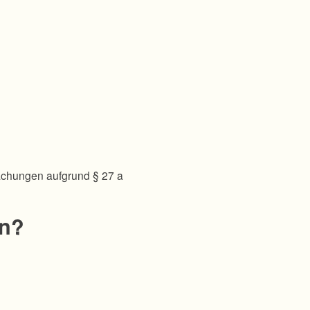
achungen aufgrund § 27 a
en?