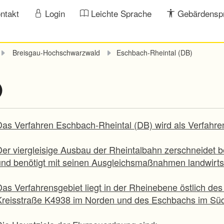
ntakt
Login
Leichte Sprache
Gebärdensp
Breisgau-Hochschwarzwald
Eschbach-Rheintal (DB)
)
Das Verfahren Eschbach-Rheintal (DB) wird als Verfahre
Der viergleisige Ausbau der Rheintalbahn zerschneidet 
und benötigt mit seinen Ausgleichsmaßnahmen landwirtsc
Das Verfahrensgebiet liegt in der Rheinebene östlich d
Kreisstraße K4938 im Norden und des Eschbachs im Sü