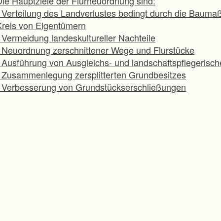
Die Hauptziele der Flurneuordnung sind:
- Verteilung des Landverlustes bedingt durch die Baum
Kreis von Eigentümern
- Vermeidung landeskultureller Nachteile
- Neuordnung zerschnittener Wege und Flurstücke
- Ausführung von Ausgleichs- und landschaftspflegeris
- Zusammenlegung zersplitterten Grundbesitzes
- Verbesserung von Grundstückserschließungen
Adresse:
Gemeinsame Dienststelle Flurneuordnung
erliner Allee 3a
79114 Freiburg