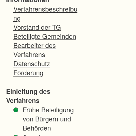
ung des
Verfahrensbeschreibu
Weilers
ng
Wittighause
Vorstand der TG
n betroffen.
Beteiligte Gemeinden
Die vom
Bearbeiter des
Straßenbau
Verfahrens
berührte
Datenschutz
Feldflur des
Förderung
Gemarkung
steils von
Einleitung des
Übrigshaus
Verfahrens
en ist
Frühe Beteiligung
bereits
von Bürgern und
flurbereinigt
Behörden
; die Flur