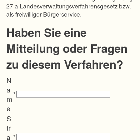
27 a Landesverwaltungsverfahrensgesetz bzw.
allgemeine
als freiwilliger Bürgerservice.
Landeskult
ur zu
Haben Sie eine
vermeiden.
Mitteilung oder Fragen
Nach den
Ermittlunge
zu diesem Verfahren?
n der
Straßenbau
N
verwaltung
a
beträgt der
*
m
Landbedarf
e
für die
S
planfestges
tr
tellten
a
*
Maßnahme