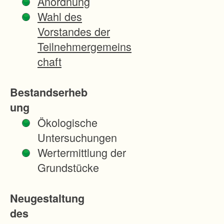
Anordnung
Wittighause
Wahl des
n wurde im
Vorstandes der
Rahmen
Teilnehmergemeins
einer
chaft
beschleuni
gten
Bestandserheb
Zusammenl
ung
egung
Ökologische
geordnet.
Untersuchungen
Das
Wertermittlung der
Regierungs
Grundstücke
präsidium
Stuttgart
Neugestaltung
als
des
Enteignung