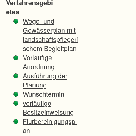
Verfahrensgebi
sbehörde
etes
hält es
Wege- und
aufgrund
Gewässerplan mit
der
landschaftspflegeri
Eingriffe
schem Begleitplan
und
Vorläufige
Durchschn
Anordnung
eidungen
Ausführung der
für
Planung
notwendig,
Wunschtermin
eine
vorläufige
Unternehm
Besitzeinweisung
ensflurberei
Flurbereinigungspl
nigung mit
an
dem Ziel