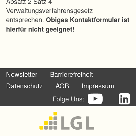
Absatz 2 Satz 4
lung
Verwaltungsverfahrensgesetz
aufgenomm
entsprechen.
Obiges Kontaktformular ist
en. Somit
hierfür nicht geeignet!
wird davon
ausgegang
en, dass
keine oder
nur geringe
Newsletter
Barrierefreiheit
Ausführung
skosten mit
Datenschutz
AGB
Impressum
Zuschuss
Folge Uns:
aus der
Flurneuord
nung
anfallen.