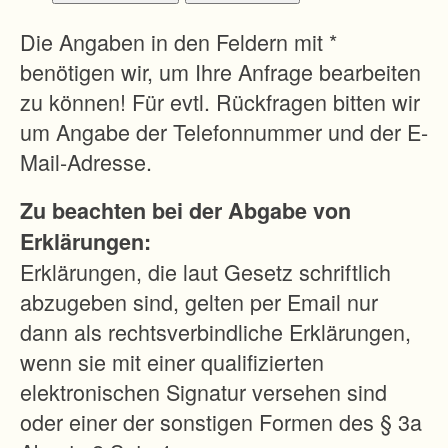
erforderlich
en
Die Angaben in den Feldern mit *
Wegebaum
benötigen wir, um Ihre Anfrage bearbeiten
aßnahmen
zu können! Für evtl. Rückfragen bitten wir
(Ersatzmaß
um Angabe der Telefonnummer und der E-
nahmen) im
Mail-Adresse.
Einwirkung
Zu beachten bei der Abgabe von
sbereich
Erklärungen:
wurden
Erklärungen, die laut Gesetz schriftlich
nach den
abzugeben sind, gelten per Email nur
Planungsvo
dann als rechtsverbindliche Erklärungen,
rgaben der
wenn sie mit einer qualifizierten
UFB bereits
elektronischen Signatur versehen sind
in die
oder einer der sonstigen Formen des § 3a
Planfeststel