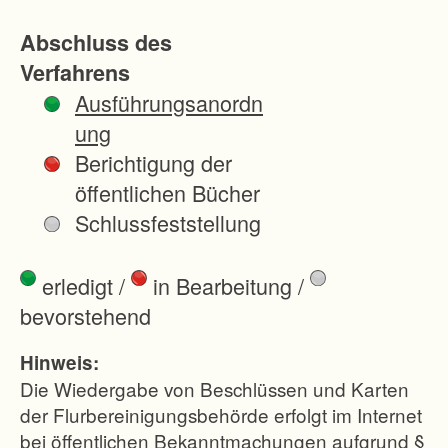
durchzuführ
Abschluss des
en, den
Verfahrens
entstehend
Ausführungsanordn
en
ung
Landverlust
Berichtigung der
auf einen
öffentlichen Bücher
größeren
Schlussfeststellung
Kreis von
Eigentümer
erledigt
/
in Bearbeitung
/
n zu
bevorstehend
verteilen
und
Hinweis:
gleichzeitig
Die Wiedergabe von Beschlüssen und Karten
Nachteile
der Flurbereinigungsbehörde erfolgt im Internet
bei öffentlichen Bekanntmachungen aufgrund §
für die