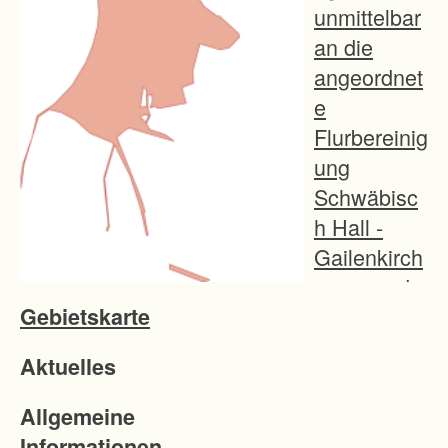
unmittelbar
an die
angeordnet
e
Flurbereinig
ung
Schwäbisc
h Hall -
Gailenkirch
en an und
Gebietskarte
ist von dem
Neubau der
Aktuelles
K 2576 mit
der
Allgemeine
Ortsumfahr
Informationen