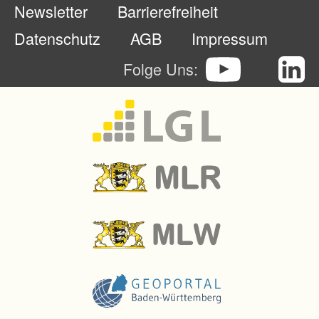
Newsletter
Barrierefreiheit
u
n
Datenschutz
AGB
Impressum
g
Folge Uns:
d
e
r
L
a
n
d
k
r
e
i
s