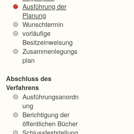
n
Ausführung der
u
Planung
n
Wunschtermin
d
vorläufige
W
Besitzeinweisung
a
Zusammenlegungs
l
plan
d
g
Abschluss des
r
Verfahrens
u
Ausführungsanordn
n
ung
d
Berichtigung der
s
öffentlichen Bücher
t
Schlussfeststellung