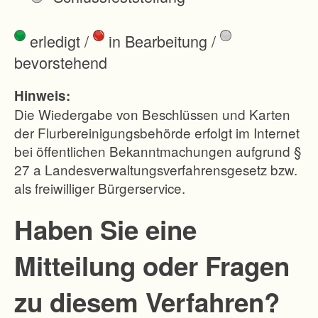
ü
c
erledigt
/
in Bearbeitung
/
k
bevorstehend
e
n
Hinweis:
-
Die Wiedergabe von Beschlüssen und Karten
F
der Flurbereinigungsbehörde erfolgt im Internet
bei öffentlichen Bekanntmachungen aufgrund §
l
27 a Landesverwaltungsverfahrensgesetz bzw.
ä
als freiwilliger Bürgerservice.
c
h
Haben Sie eine
e
Mitteilung oder Fragen
n
t
zu diesem Verfahren?
a