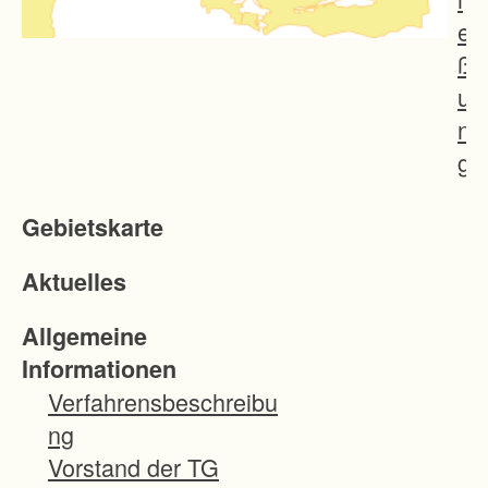
e
ß
u
n
g
v
Gebietskarte
o
n
Aktuelles
S
c
Allgemeine
h
Informationen
w
Verfahrensbeschreibu
a
ng
r
Vorstand der TG