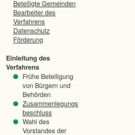
z
Beteiligte Gemeinden
w
Bearbeiter des
a
Verfahrens
l
Datenschutz
d
Förderung
h
ö
Einleitung des
f
Verfahrens
e
Frühe Beteiligung
n
von Bürgern und
u
Behörden
n
Zusammenlegungs
d
beschluss
d
Wahl des
e
Vorstandes der