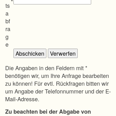
*
e
ts
i
a
n
bf
s
ra
a
g
m
e
e
D
i
Die Angaben in den Feldern mit *
e
benötigen wir, um Ihre Anfrage bearbeiten
n
zu können! Für evtl. Rückfragen bitten wir
s
um Angabe der Telefonnummer und der E-
t
Mail-Adresse.
s
Zu beachten bei der Abgabe von
t