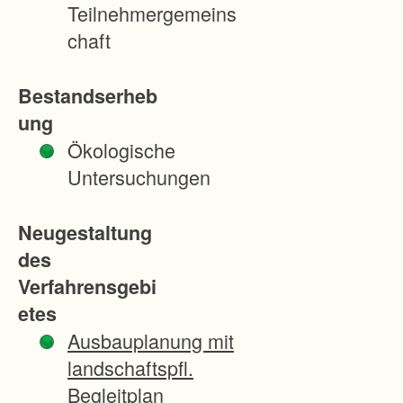
r
Teilnehmergemeins
e
chaft
n
M
Bestandserheb
i
ung
n
Ökologische
d
Untersuchungen
e
s
Neugestaltung
t
des
f
Verfahrensgebi
l
etes
u
Ausbauplanung mit
r
landschaftspfl.
e
Begleitplan