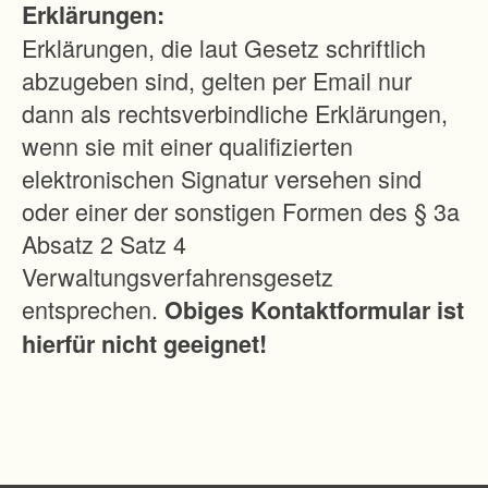
Erklärungen:
e
Erklärungen, die laut Gesetz schriftlich
l
abzugeben sind, gelten per Email nur
l
dann als rechtsverbindliche Erklärungen,
e
wenn sie mit einer qualifizierten
F
elektronischen Signatur versehen sind
l
oder einer der sonstigen Formen des § 3a
u
Absatz 2 Satz 4
r
Verwaltungsverfahrensgesetz
n
entsprechen.
Obiges Kontaktformular ist
e
hierfür nicht geeignet!
u
o
r
d
n