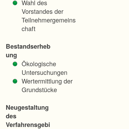
Wahl des
e
Vorstandes der
i
Teilnehmergemeins
t
chaft
e
n
Bestandserheb
d
ung
e
Ökologische
s
Untersuchungen
V
Wertermittlung der
e
Grundstücke
r
f
Neugestaltung
a
des
h
Verfahrensgebi
r