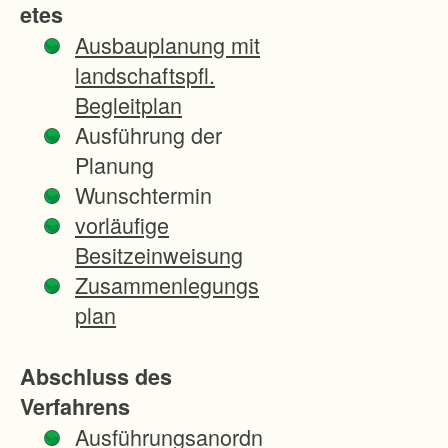
etes
e
Ausbauplanung mit
n
landschaftspfl.
s
Begleitplan
:
Ausführung der
Planung
I
Wunschtermin
m
vorläufige
B
Besitzeinweisung
e
Zusammenlegungs
r
plan
e
i
Abschluss des
c
Verfahrens
h
Ausführungsanordn