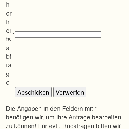
u
h
n
er
g
h
s
ei
*
v
ts
e
a
r
bf
f
ra
a
g
h
e
r
e
n
Die Angaben in den Feldern mit *
s
benötigen wir, um Ihre Anfrage bearbeiten
W
zu können! Für evtl. Rückfragen bitten wir