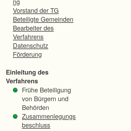
ng
e
Vorstand der TG
l
Beteiligte Gemeinden
e
Bearbeiter des
u
Verfahrens
n
Datenschutz
d
Förderung
B
e
Einleitung des
s
Verfahrens
o
Frühe Beteiligung
n
von Bürgern und
d
Behörden
e
Zusammenlegungs
r
beschluss
h