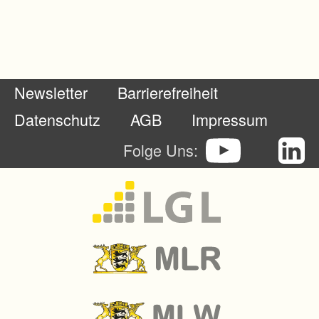
u
n
g
e
Newsletter
Barrierefreiheit
n
s
Datenschutz
AGB
Impressum
o
Folge Uns:
l
l
e
n
d
i
e
F