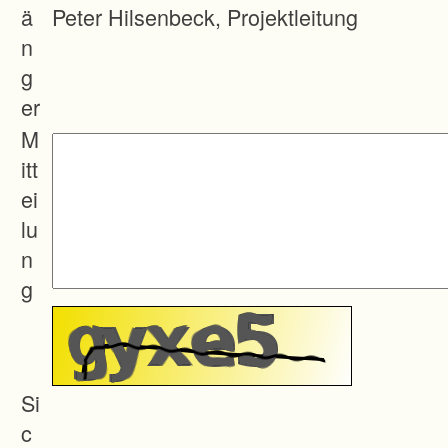
n
ä
Peter Hilsenbeck, Projektleitung
d
n
e
g
s
er
Z
M
u
itt
s
ei
a
lu
m
n
m
g
e
n
l
e
Si
g
c