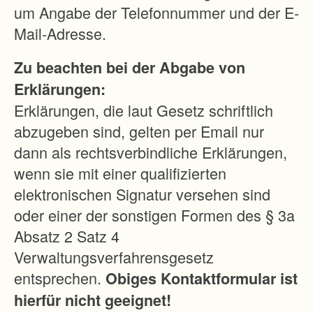
i
um Angabe der Telefonnummer und der E-
l
Mail-Adresse.
h
Zu beachten bei der Abgabe von
e
Erklärungen:
l
Erklärungen, die laut Gesetz schriftlich
m
abzugeben sind, gelten per Email nur
s
dann als rechtsverbindliche Erklärungen,
d
wenn sie mit einer qualifizierten
o
elektronischen Signatur versehen sind
r
oder einer der sonstigen Formen des § 3a
f
Absatz 2 Satz 4
-
Verwaltungsverfahrensgesetz
P
entsprechen.
Obiges Kontaktformular ist
f
hierfür nicht geeignet!
r