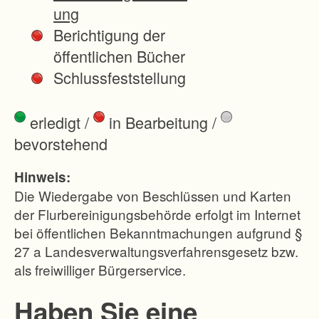
d
ung
e
Berichtigung der
s
öffentlichen Bücher
P
Schlussfeststellung
f
r
erledigt
/
in Bearbeitung
/
u
bevorstehend
n
g
Hinweis:
e
Die Wiedergabe von Beschlüssen und Karten
r
der Flurbereinigungsbehörde erfolgt im Internet
bei öffentlichen Bekanntmachungen aufgrund §
-
27 a Landesverwaltungsverfahrensgesetz bzw.
B
als freiwilliger Bürgerservice.
u
r
Haben Sie eine