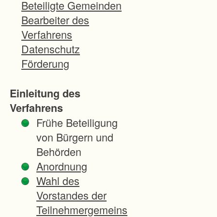
Zusamm
Beteiligte Gemeinden
enlegun
Bearbeiter des
g. Hinzu
Verfahrens
kommen
Datenschutz
Maßnah
Förderung
men für
die
Einleitung des
Landesp
Verfahrens
flege,
Frühe Beteiligung
Natursch
von Bürgern und
utz und
Behörden
Hochwa
Anordnung
sserschu
Wahl des
tz.
Vorstandes der
Die
Teilnehmergemeins