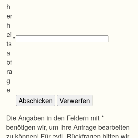
h
er
h
ei
*
ts
a
bf
ra
g
e
Die Angaben in den Feldern mit *
benötigen wir, um Ihre Anfrage bearbeiten
zu können! Für evtl. Rückfragen bitten wir