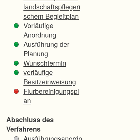
ern
landschaftspflegeri
bekannt
schem Begleitplan
gegeben
Vorläufige
, derzeit
Anordnung
werden
Ausführung der
die
Planung
Widerspr
Wunschtermin
üche
vorläufige
bearbeit
Besitzeinweisung
et und
Flurbereinigungspl
der
an
Nachtra
g zum
Abschluss des
Flurberei
Verfahrens
nigungs
Ausführungsanordn