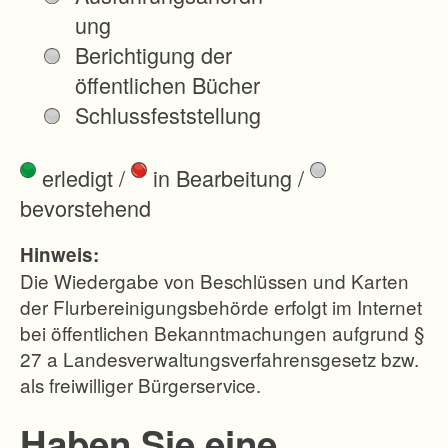
plan
ung
aufgeste
Berichtigung der
llt.
öffentlichen Bücher
Die
Schlussfeststellung
Holzeins
chlagspe
erledigt
/
in Bearbeitung
/
rre wird
bevorstehend
zum
01.09.20
Hinweis:
25
Die Wiedergabe von Beschlüssen und Karten
aufgeho
der Flurbereinigungsbehörde erfolgt im Internet
bei öffentlichen Bekanntmachungen aufgrund §
ben
27 a Landesverwaltungsverfahrensgesetz bzw.
(Beschlu
als freiwilliger Bürgerservice.
ss siehe
Besitzei
Haben Sie eine