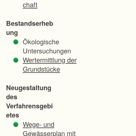
vorläufig
chaft
e
Besitzei
Bestandserheb
nweisun
ung
g
Ökologische
erfolgte
Untersuchungen
zum 26.
Wertermittlung der
Oktober
Grundstücke
2020.
Der
Neugestaltung
Flurberei
des
nigungs
Verfahrensgebi
plan ist
etes
den
Wege- und
Teilnehm
Gewässerplan mit