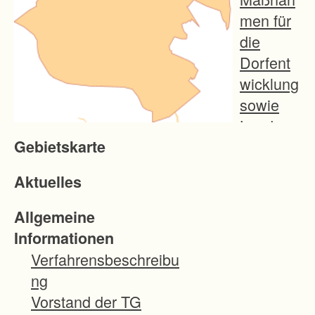
men für
die
Dorfent
wicklung
sowie
Land-
Gebietskarte
und
Forstwirt
Aktuelles
schaft
wie
Allgemeine
Wegeba
Informationen
u,
Verfahrensbeschreibu
Vermess
ng
ung und
Vorstand der TG