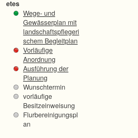
etes
A
Wege- und
g
Gewässerplan mit
r
landschaftspflegeri
a
schem Begleitplan
r
Vorläufige
-
Anordnung
u
Ausführung der
n
Planung
d
Wunschtermin
I
vorläufige
n
Besitzeinweisung
f
Flurbereinigungspl
r
an
a
s