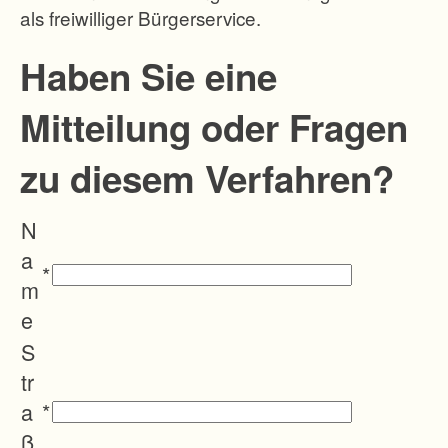
als freiwilliger Bürgerservice.
r
s
Haben Sie eine
c
Mitteilung oder Fragen
h
u
zu diesem Verfahren?
t
z
N
u
a
n
*
m
d
e
d
S
e
tr
r
a
*
L
ß