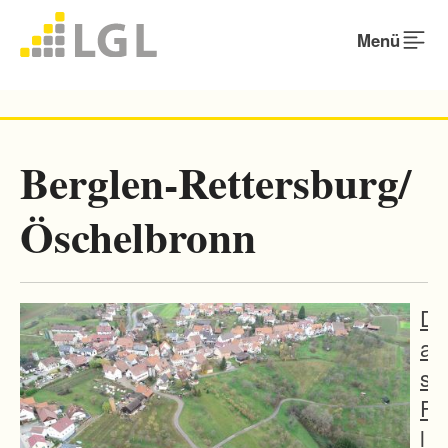
Menü
Berglen-Rettersburg/
Öschelbronn
D
a
s
F
l