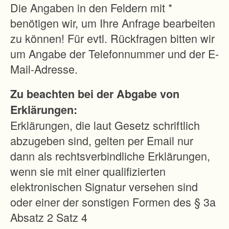
o
Die Angaben in den Feldern mit *
f
benötigen wir, um Ihre Anfrage bearbeiten
.
zu können! Für evtl. Rückfragen bitten wir
um Angabe der Telefonnummer und der E-
A
Mail-Adresse.
n
Zu beachten bei der Abgabe von
s
Erklärungen:
c
Erklärungen, die laut Gesetz schriftlich
h
abzugeben sind, gelten per Email nur
r
dann als rechtsverbindliche Erklärungen,
i
wenn sie mit einer qualifizierten
f
elektronischen Signatur versehen sind
t
oder einer der sonstigen Formen des § 3a
d
Absatz 2 Satz 4
e