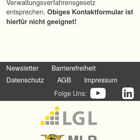
Verwaltungsverfahrensgesetz
s
entsprechen.
Obiges Kontaktformular ist
F
hierfür nicht geeignet!
a
c
h
b
e
Newsletter
Barrierefreiheit
r
e
Datenschutz
AGB
Impressum
i
Folge Uns:
c
h
s
F
l