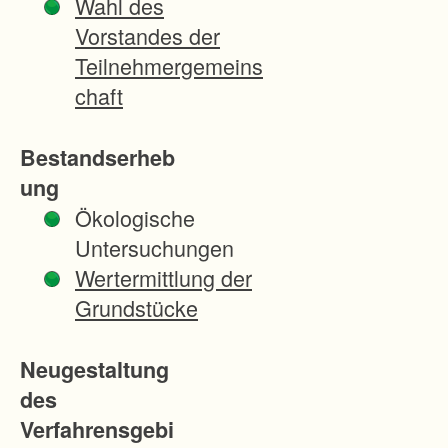
Wahl des
V
Vorstandes der
e
Teilnehmergemeins
r
chaft
b
e
Bestandserheb
s
ung
s
Ökologische
e
Untersuchungen
r
Wertermittlung der
u
Grundstücke
n
g
Neugestaltung
d
des
e
Verfahrensgebi
r