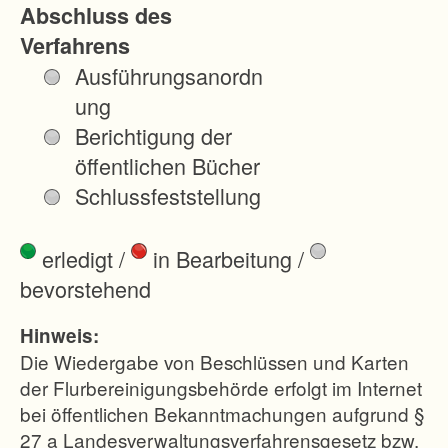
Abschluss des
t
Verfahrens
r
Ausführungsanordn
u
ung
k
Berichtigung der
t
öffentlichen Bücher
u
Schlussfeststellung
r
,
erledigt
/
in Bearbeitung
/
d
bevorstehend
e
m
Hinweis:
N
Die Wiedergabe von Beschlüssen und Karten
a
der Flurbereinigungsbehörde erfolgt im Internet
bei öffentlichen Bekanntmachungen aufgrund §
t
27 a Landesverwaltungsverfahrensgesetz bzw.
u