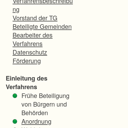
Verfahrensbeschreibu
r
ng
f
Vorstand der TG
a
Beteiligte Gemeinden
h
Bearbeiter des
r
Verfahrens
e
Datenschutz
n
Förderung
d
i
Einleitung des
e
Verfahrens
n
Frühe Beteiligung
t
von Bürgern und
d
Behörden
e
Anordnung
r