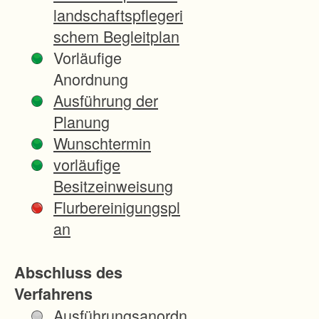
d
landschaftspflegeri
L
schem Begleitplan
e
Vorläufige
i
Anordnung
m
Ausführung der
e
Planung
n
Wunschtermin
.
vorläufige
Z
Besitzeinweisung
i
Flurbereinigungspl
e
an
l
e
Abschluss des
d
Verfahrens
e
Ausführungsanordn