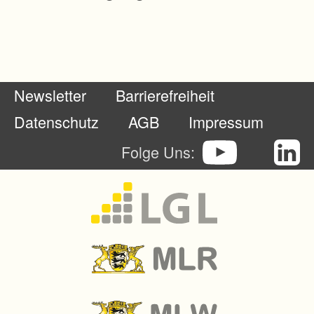
u
r
c
h
Newsletter
Barrierefreiheit
d
e
Datenschutz
AGB
Impressum
n
Folge Uns:
B
a
u
e
n
t
s
t