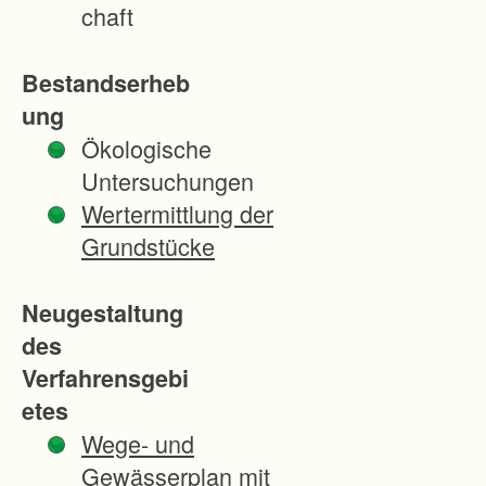
d
chaft
t
e
Bestandserheb
H
ung
e
Ökologische
i
Untersuchungen
d
Wertermittlung der
e
Grundstücke
l
b
Neugestaltung
e
des
r
Verfahrensgebi
g
etes
u
Wege- und
n
Gewässerplan mit