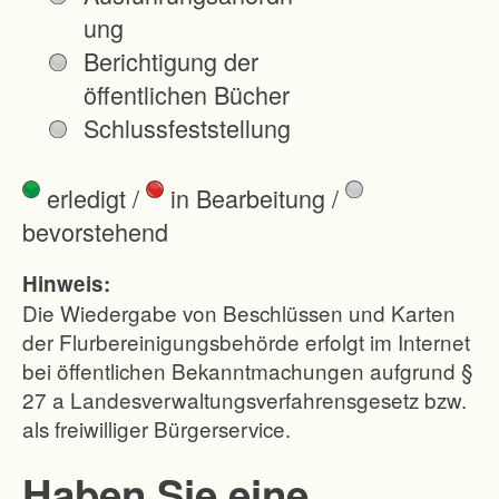
s
ung
V
Berichtigung der
e
öffentlichen Bücher
r
Schlussfeststellung
f
a
erledigt
/
in Bearbeitung
/
h
bevorstehend
r
e
Hinweis:
n
Die Wiedergabe von Beschlüssen und Karten
s
der Flurbereinigungsbehörde erfolgt im Internet
bei öffentlichen Bekanntmachungen aufgrund §
s
27 a Landesverwaltungsverfahrensgesetz bzw.
i
als freiwilliger Bürgerservice.
n
d
Haben Sie eine