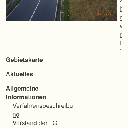
h
r
e
n
l
i
Gebietskarte
e
g
Aktuelles
t
i
Allgemeine
m
Informationen
B
Verfahrensbeschreibu
a
ng
l
Vorstand der TG