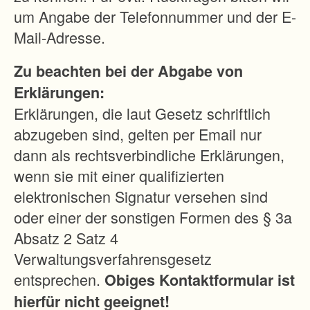
M
um Angabe der Telefonnummer und der E-
i
Mail-Adresse.
n
Zu beachten bei der Abgabe von
i
Erklärungen:
m
Erklärungen, die laut Gesetz schriftlich
i
abzugeben sind, gelten per Email nur
e
dann als rechtsverbindliche Erklärungen,
r
wenn sie mit einer qualifizierten
u
elektronischen Signatur versehen sind
n
oder einer der sonstigen Formen des § 3a
g
Absatz 2 Satz 4
d
Verwaltungsverfahrensgesetz
e
entsprechen.
Obiges Kontaktformular ist
r
hierfür nicht geeignet!
d