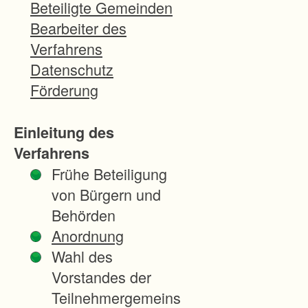
l
Beteiligte Gemeinden
u
Bearbeiter des
n
Verfahrens
g
Datenschutz
s
Förderung
r
a
Einleitung des
u
Verfahrens
m
Frühe Beteiligung
d
von Bürgern und
e
Behörden
r
Anordnung
S
Wahl des
t
Vorstandes der
ä
Teilnehmergemeins