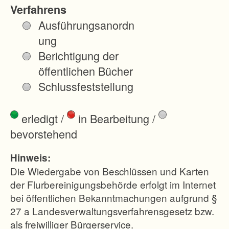
a
Verfahrens
p
Ausführungsanordn
h
ung
i
Berichtigung der
s
öffentlichen Bücher
c
Schlussfeststellung
h
s
erledigt
/
in Bearbeitung
/
c
bevorstehend
h
w
Hinweis:
i
Die Wiedergabe von Beschlüssen und Karten
e
der Flurbereinigungsbehörde erfolgt im Internet
bei öffentlichen Bekanntmachungen aufgrund §
r
27 a Landesverwaltungsverfahrensgesetz bzw.
i
als freiwilliger Bürgerservice.