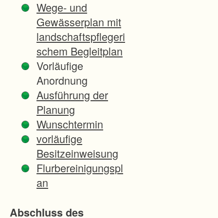
Wege- und
e
Gewässerplan mit
b
landschaftspflegeri
i
schem Begleitplan
e
Vorläufige
t
Anordnung
m
Ausführung der
i
Planung
t
Wunschtermin
t
vorläufige
o
Besitzeinweisung
p
Flurbereinigungspl
o
an
g
r
Abschluss des