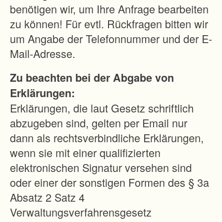
s
benötigen wir, um Ihre Anfrage bearbeiten
e
zu können! Für evtl. Rückfragen bitten wir
r
um Angabe der Telefonnummer und der E-
u
Mail-Adresse.
n
Zu beachten bei der Abgabe von
g
Erklärungen:
d
Erklärungen, die laut Gesetz schriftlich
e
abzugeben sind, gelten per Email nur
r
dann als rechtsverbindliche Erklärungen,
P
wenn sie mit einer qualifizierten
r
elektronischen Signatur versehen sind
o
oder einer der sonstigen Formen des § 3a
d
Absatz 2 Satz 4
u
Verwaltungsverfahrensgesetz
k