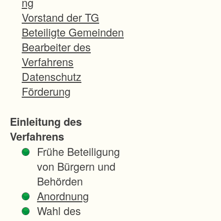
ng
f
Vorstand der TG
i
Beteiligte Gemeinden
n
Bearbeiter des
d
Verfahrens
e
Datenschutz
t
Förderung
s
i
Einleitung des
c
Verfahrens
h
Frühe Beteiligung
i
von Bürgern und
n
Behörden
e
Anordnung
i
Wahl des
n