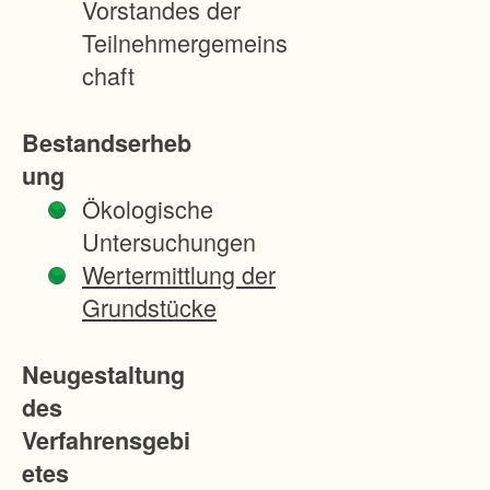
Vorstandes der
e
Teilnehmergemeins
m
chaft
R
e
Bestandserheb
a
ung
l
Ökologische
t
Untersuchungen
e
Wertermittlung der
i
Grundstücke
l
u
Neugestaltung
n
des
g
Verfahrensgebi
s
etes
g