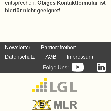
entsprechen.
Obiges Kontaktformular ist
t
hierfür nicht geeignet!
i
o
n
s
-
Newsletter
Barrierefreiheit
u
n
Datenschutz
AGB
Impressum
d
Folge Uns:
A
r
b
e
i
t