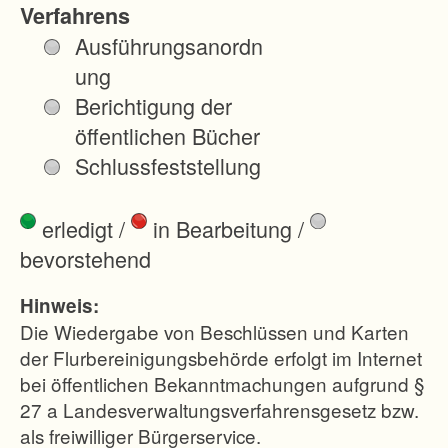
Verfahrens
r
Ausführungsanordn
e
ung
i
Berichtigung der
b
öffentlichen Bücher
u
Schlussfeststellung
r
g
erledigt
/
in Bearbeitung
/
f
bevorstehend
l
u
Hinweis:
r
Die Wiedergabe von Beschlüssen und Karten
n
der Flurbereinigungsbehörde erfolgt im Internet
bei öffentlichen Bekanntmachungen aufgrund §
e
27 a Landesverwaltungsverfahrensgesetz bzw.
u
als freiwilliger Bürgerservice.
o