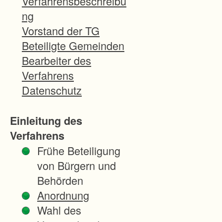
Verfahrensbeschreibu
e
ng
n
Vorstand der TG
s
Beteiligte Gemeinden
t
Bearbeiter des
s
Verfahrens
t
Datenschutz
e
l
Einleitung des
l
Verfahrens
e
Frühe Beteiligung
F
von Bürgern und
l
Behörden
u
Anordnung
r
Wahl des
n