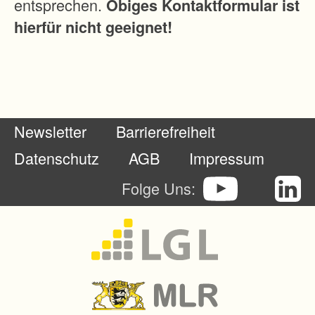
entsprechen.
Obiges Kontaktformular ist
l
hierfür nicht geeignet!
e
g
u
n
g
Newsletter
Barrierefreiheit
,
W
Datenschutz
AGB
Impressum
e
Folge Uns:
g
e
-
u
n
d