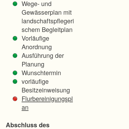
Wege- und
e
Gewässerplan mit
r
landschaftspflegeri
A
schem Begleitplan
l
Vorläufige
l
Anordnung
e
Ausführung der
e
Planung
3
Wunschtermin
a
vorläufige
7
Besitzeinweisung
9
Flurbereinigungspl
1
an
1
4
Abschluss des
F