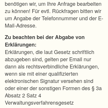
ä
benötigen wir, um Ihre Anfrage bearbeiten
c
zu können! Für evtl. Rückfragen bitten wir
h
um Angabe der Telefonnummer und der E-
e
Mail-Adresse.
n
Zu beachten bei der Abgabe von
,
Erklärungen:
-
Erklärungen, die laut Gesetz schriftlich
Z
abzugeben sind, gelten per Email nur
u
dann als rechtsverbindliche Erklärungen,
s
wenn sie mit einer qualifizierten
a
elektronischen Signatur versehen sind
m
oder einer der sonstigen Formen des § 3a
m
Absatz 2 Satz 4
e
Verwaltungsverfahrensgesetz
n