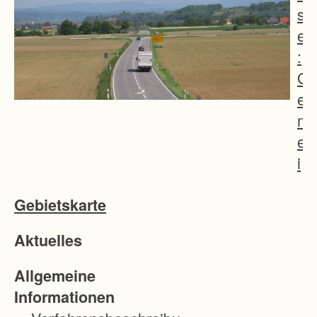
s
e
:
G
e
m
e
i
n
Gebietskarte
s
a
Aktuelles
m
e
Allgemeine
D
Informationen
i