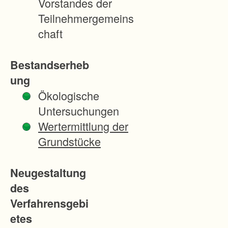
Vorstandes der
e
Teilnehmergemeins
u
chaft
o
r
Bestandserheb
d
ung
n
Ökologische
u
Untersuchungen
n
Wertermittlung der
g
Grundstücke
B
e
Neugestaltung
r
des
l
Verfahrensgebi
i
etes
n