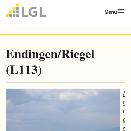
Menü
Endingen/Riegel
(L113)
A
d
r
e
s