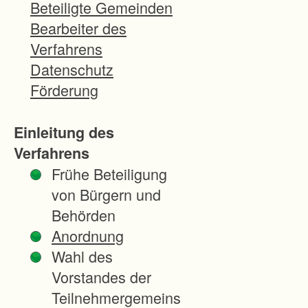
r
Beteiligte Gemeinden
P
Bearbeiter des
r
Verfahrens
o
Datenschutz
d
Förderung
u
k
Einleitung des
t
Verfahrens
i
Frühe Beteiligung
o
von Bürgern und
n
Behörden
s
Anordnung
-
Wahl des
u
Vorstandes der
n
Teilnehmergemeins