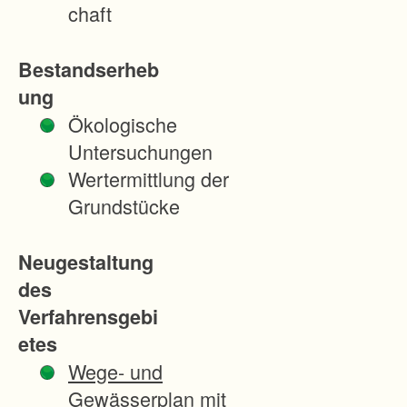
d
chaft
A
r
Bestandserheb
b
ung
e
Ökologische
i
Untersuchungen
t
Wertermittlung der
s
Grundstücke
b
e
Neugestaltung
d
des
i
Verfahrensgebi
n
etes
g
Wege- und
u
Gewässerplan mit