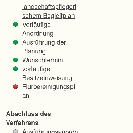
n
landschaftspflegeri
g
schem Begleitplan
e
Vorläufige
n
Anordnung
i
Ausführung der
n
Planung
d
Wunschtermin
e
vorläufige
r
Besitzeinweisung
L
Flurbereinigungspl
a
an
n
d
Abschluss des
w
Verfahrens
i
Ausführungsanordn