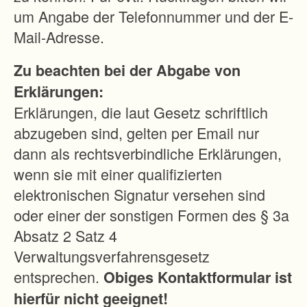
G
um Angabe der Telefonnummer und der E-
e
Mail-Adresse.
s
Zu beachten bei der Abgabe von
t
Erklärungen:
a
Erklärungen, die laut Gesetz schriftlich
l
abzugeben sind, gelten per Email nur
t
dann als rechtsverbindliche Erklärungen,
u
wenn sie mit einer qualifizierten
n
elektronischen Signatur versehen sind
g
oder einer der sonstigen Formen des § 3a
d
Absatz 2 Satz 4
e
Verwaltungsverfahrensgesetz
s
entsprechen.
Obiges Kontaktformular ist
s
hierfür nicht geeignet!
c