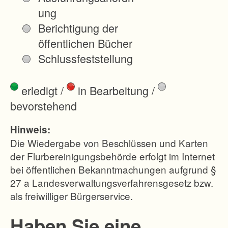
r
ung
t
Berichtigung der
s
öffentlichen Bücher
c
Schlussfeststellung
h
a
erledigt
/
in Bearbeitung
/
f
bevorstehend
t
d
Hinweis:
u
Die Wiedergabe von Beschlüssen und Karten
r
der Flurbereinigungsbehörde erfolgt im Internet
bei öffentlichen Bekanntmachungen aufgrund §
c
27 a Landesverwaltungsverfahrensgesetz bzw.
h
als freiwilliger Bürgerservice.
Z
u
Haben Sie eine