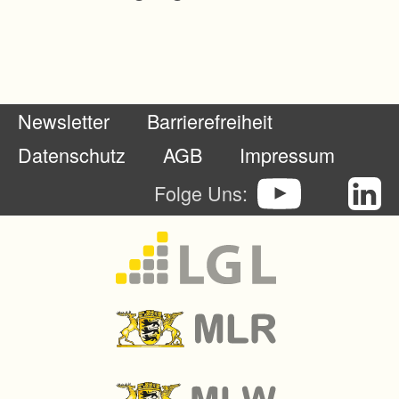
h
ö
n
e
Newsletter
Barrierefreiheit
n
N
Datenschutz
AGB
Impressum
a
Folge Uns:
t
u
r
r
a
u
m
e