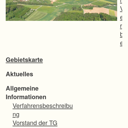
V
e
r
b
e
s
Gebietskarte
s
e
Aktuelles
r
u
Allgemeine
n
Informationen
g
Verfahrensbeschreibu
d
ng
e
Vorstand der TG