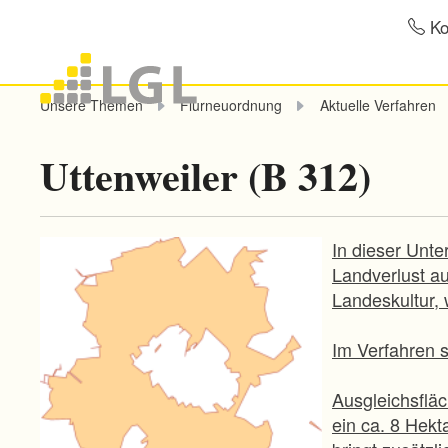
Ko
Unsere Themen
Flurneuordnung
Aktuelle Verfahren
Uttenweiler (B 312)
In dieser Unt
Landverlust au
Landeskultur,
Im Verfahren s
Ausgleichsflä
ein ca. 8 Hek