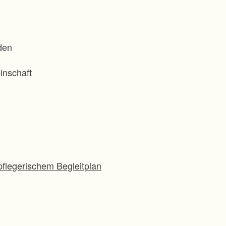
den
inschaft
flegerischem Begleitplan