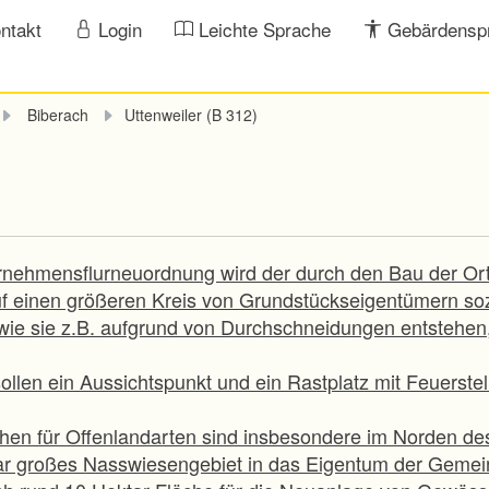
ntakt
Login
Leichte Sprache
Gebärdensp
Biberach
Uttenweiler (B 312)
ernehmensflurneuordnung wird der durch den Bau der O
f einen größeren Kreis von Grundstückseigentümern sozial
 wie sie z.B. aufgrund von Durchschneidungen entstehe
ollen ein Aussichtspunkt und ein Rastplatz mit Feuerste
chen für Offenlandarten sind insbesondere im Norden de
tar großes Nasswiesengebiet in das Eigentum der Gemei