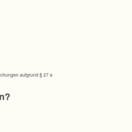
achungen aufgrund § 27 a
en?