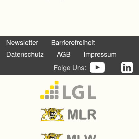
r
ö
ß
e
Newsletter
Barrierefreiheit
r
e
Datenschutz
AGB
Impressum
n
Folge Uns:
K
r
e
i
s
v
o
n