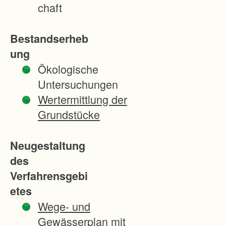
r
chaft
h
e
Bestandserheb
i
ung
n
Ökologische
a
Untersuchungen
u
Wertermittlung der
t
Grundstücke
o
b
Neugestaltung
a
des
h
Verfahrensgebi
n
etes
A
Wege- und
9
Gewässerplan mit