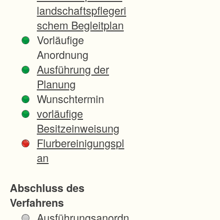
8
landschaftspflegeri
v
schem Begleitplan
e
Vorläufige
r
Anordnung
f
Ausführung der
o
Planung
l
Wunschtermin
g
vorläufige
t
Besitzeinweisung
f
Flurbereinigungspl
o
an
l
g
Abschluss des
e
Verfahrens
n
Ausführungsanordn