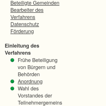
e
Beteiligte Gemeinden
n
Bearbeiter des
i
Verfahrens
m
Datenschutz
Z
Förderung
u
g
Einleitung des
e
Verfahrens
d
Frühe Beteiligung
e
von Bürgern und
r
Behörden
H
Anordnung
o
Wahl des
c
Vorstandes der
h
Teilnehmergemeins