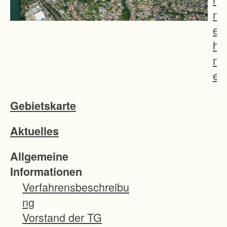
n
e
h
m
e
n
Gebietskarte
s
v
Aktuelles
e
r
Allgemeine
f
Informationen
a
Verfahrensbeschreibu
h
ng
r
Vorstand der TG