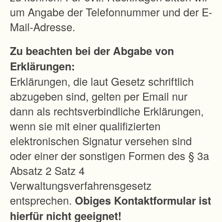
d
um Angabe der Telefonnummer und der E-
i
Mail-Adresse.
e
Zu beachten bei der Abgabe von
A
Erklärungen:
9
Erklärungen, die laut Gesetz schriftlich
8
abzugeben sind, gelten per Email nur
a
dann als rechtsverbindliche Erklärungen,
u
wenn sie mit einer qualifizierten
f
elektronischen Signatur versehen sind
e
oder einer der sonstigen Formen des § 3a
i
Absatz 2 Satz 4
n
Verwaltungsverfahrensgesetz
e
entsprechen.
Obiges Kontaktformular ist
n
hierfür nicht geeignet!
g