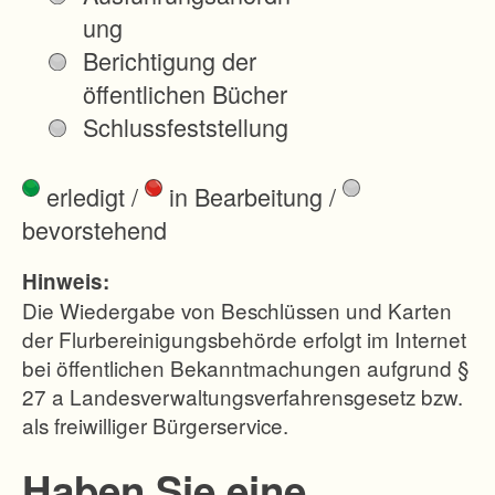
d
ung
e
Berichtigung der
Z
öffentlichen Bücher
i
Schlussfeststellung
e
l
erledigt
/
in Bearbeitung
/
e
bevorstehend
:
Hinweis:
1
Die Wiedergabe von Beschlüssen und Karten
.
der Flurbereinigungsbehörde erfolgt im Internet
bei öffentlichen Bekanntmachungen aufgrund §
L
27 a Landesverwaltungsverfahrensgesetz bzw.
a
als freiwilliger Bürgerservice.
n
d
Haben Sie eine